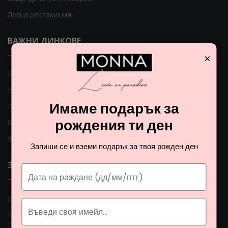
Лесна рекламация
ВАЖНИ ЛИНКОВЕ
×
Как мога да платя?
Начини на доставка
Имаме подарък за
Проблеми с доставката
рождения ти ден
Общи условия
Защита на личните данни
Запиши се и вземи подарък за твоя рожден ден
ЗА НАС
0 888 0 66662
Монна Интернешънъл ЕООД, ЕИК: BG206774951
Раб. време: Пoн - Пет 09:00ч. - 18:00ч.