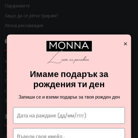
Парфюмите
Защо да се регистрирам?
Лесна рекламация
ВАЖНИ ЛИНКОВЕ
×
Как мога да платя?
Имаме подарък за
Начини на доставка
Проблеми с доставката
рождения ти ден
Общи условия
Запиши се и вземи подарък за твоя рожден ден
Защита на личните данни
ЗА НАС
0 888 0 66662