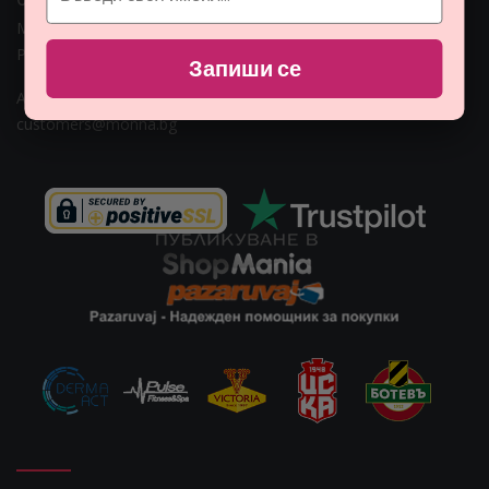
Монна Интернешънъл ЕООД, ЕИК: BG206774951
Раб. време: Пoн - Пет 09:00ч. - 18:00ч.
Запиши се
Адрес: гр. София, ул. Гео Милев 15, България
Email:
customers@monna.bg