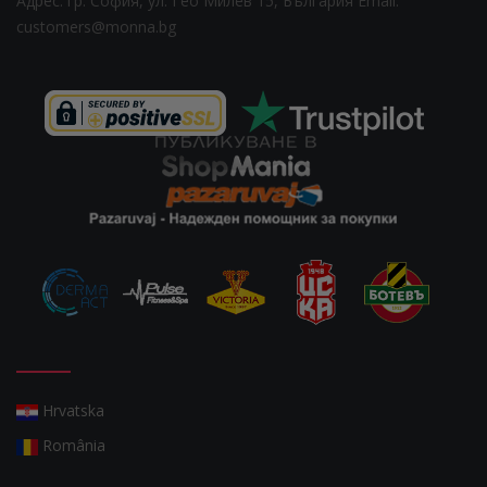
Адрес: гр. София, ул. Гео Милев 15, България
Email:
customers@monna.bg
Hrvatska
România