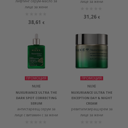
лифтинг серум-масло за
лице за жени
лице за жени
31,26
€
38,61
€
ПРОМОЦИЯ
ПРОМОЦИЯ
NUXE
NUXE
NUXURIANCE ULTRA THE
NUXURIANCE ULTRA THE
DARK SPOT CORRECTING
EXCEPTION DAY & NIGHT
SERUM
CREAM
антистареещ серум за
ревитализиращ крем за
лице с витамин с за жени
лице за жени