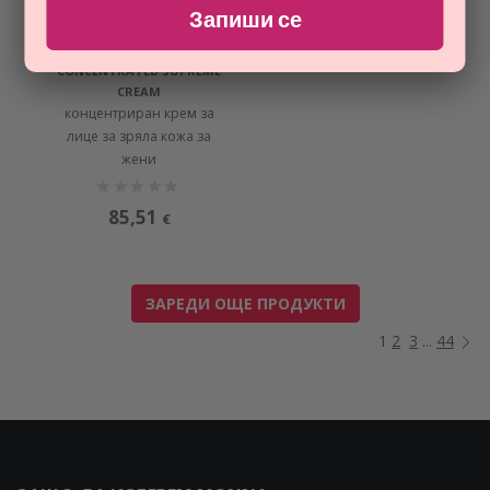
Запиши се
SHISEIDO
VITAL PERFECTION
CONCENTRATED SUPREME
CREAM
концентриран крем за
лице за зряла кожа за
жени
85,51
€
ЗАРЕДИ ОЩЕ ПРОДУКТИ
1
2
3
...
44