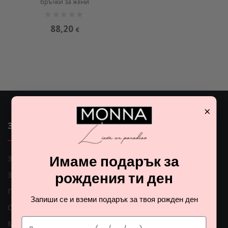
бръчки за жени
88,20
€
×
ЗАЩО ДА ИЗБЕРЕМ MONNA
Имаме подарък за
Защо да изберем Monna
рождения ти ден
За нас
Поръчки по телефона
Запиши се и вземи подарък за твоя рожден ден
Само оригинални продукти
Мнения на клиентите