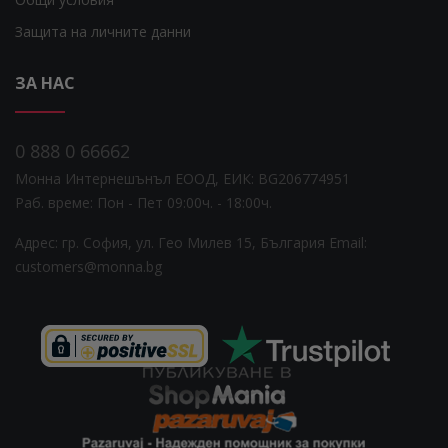
Защита на личните данни
ЗА НАС
0 888 0 66662
Монна Интернешънъл ЕООД, ЕИК: BG206774951
Раб. време: Пoн - Пет 09:00ч. - 18:00ч.
Адрес: гр. София, ул. Гео Милев 15, България
Email:
customers@monna.bg