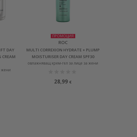
ПРОМОЦИЯ
ROC
IFT DAY
MULTI CORREXION HYDRATE + PLUMP
G CREAM
MOISTURISER DAY CREAM SPF30
овлажняващ крем-гел за лице за жени
а жени
28,99
€