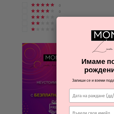
0
0
0
0
0
MUL
крем
Имаме по
рождени
Запиши се и вземи пода