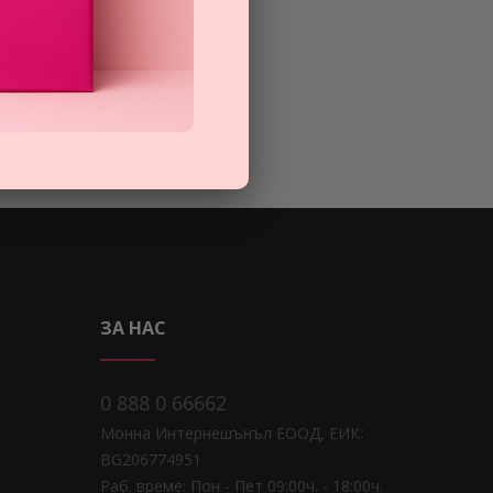
ЗА НАС
0 888 0 66662
Монна Интернешънъл ЕООД, ЕИК:
BG206774951
Раб. време: Пoн - Пет 09:00ч. - 18:00ч.