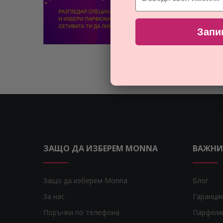
Запи
ЗАЩО ДА ИЗБЕРЕМ MONNA
ВАЖНИ
Защо да изберем Monna
Блог
За нас
Гаранци
Поръчки по телефона
Парфюм