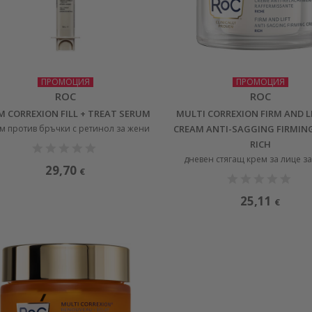
ПРОМОЦИЯ
ПРОМОЦИЯ
ROC
ROC
M CORREXION FILL + TREAT SERUM
MULTI CORREXION FIRM AND L
м против бръчки с ретинол за жени
CREAM ANTI-SAGGING FIRMIN
RICH
дневен стягащ крем за лице з
29,70
€
25,11
€