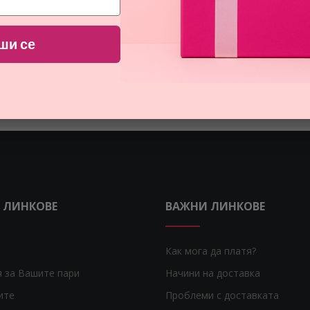
ши се
 ЛИНКОВЕ
ВАЖНИ ЛИНКОВЕ
Как мога да платя?
я за Вашите пари
Начини на доставка
ите
Проблеми с доставката