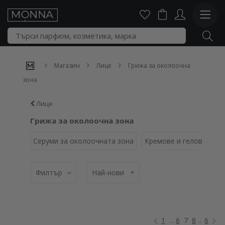
Магазин
Лице
Грижа за околоочна
зона
Лице
Грижа за околоочна зона
Серуми за околоочната зона
Кремове и гелове за о
Филтър
Най-нови
1
...
6
7
8
...
6