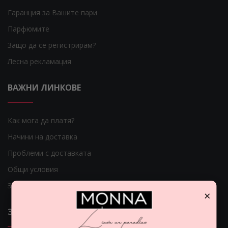
Гаранция за Вашите пари
Парфюмите
Защо да се регистрирам?
Лесна рекламация
ВАЖНИ ЛИНКОВЕ
Как мога да платя?
Начини на доставка
Проблеми с доставката
Общи условия
Защита на личните данни
×
ЗА НАС