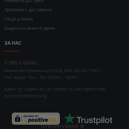
Начини на доставка
Проблеми с доставката
Общи условия
Защита на личните данни
ЗА НАС
0 888 0 66662
Монна Интернешънъл ЕООД, ЕИК: BG206774951
Раб. време: Пoн - Пет 09:00ч. - 18:00ч.
Адрес: гр. София, ул. Гео Милев 15, България
Email:
customers@monna.bg