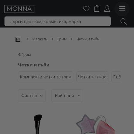
Магазин
Грим
Четки и гъби
Грим
Четки и гъби
Комплекти четки за грим
Четки за лице
Гъбички
Филтър
Най-нови