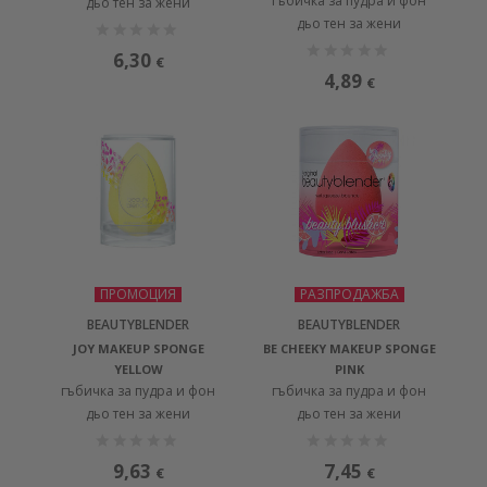
гъбичка за пудра и фон
дьо тен за жени
дьо тен за жени
6,30
€
4,89
€
ПРОМОЦИЯ
РАЗПРОДАЖБА
BEAUTYBLENDER
BEAUTYBLENDER
JOY MAKEUP SPONGE
BE CHEEKY MAKEUP SPONGE
YELLOW
PINK
гъбичка за пудра и фон
гъбичка за пудра и фон
дьо тен за жени
дьо тен за жени
9,63
7,45
€
€