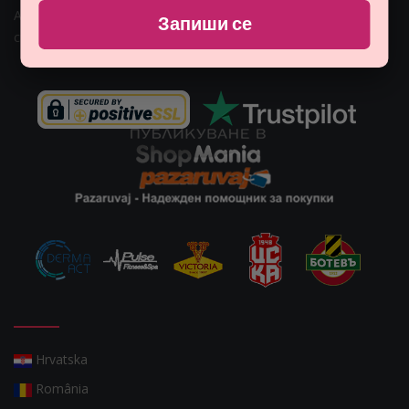
Адрес: гр. София, ул. Гео Милев 15, България
Email:
Запиши се
customers@monna.bg
Hrvatska
România