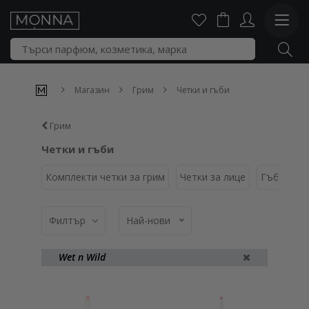
Магазин
Грим
Четки и гъби
Грим
Четки и гъби
Комплекти четки за грим
Четки за лице
Гъбички
Филтър
Най-нови
Wet n Wild