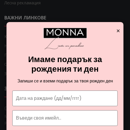
Лесна рекламация
ВАЖНИ ЛИНКОВЕ
×
Как мога да платя?
Начини на доставка
Проблеми с доставката
Имаме подарък за
Общи условия
рождения ти ден
Защита на личните данни
Запиши се и вземи подарък за твоя рожден ден
ЗА НАС
0 888 0 66662
Монна Интернешънъл ЕООД, ЕИК: BG206774951
Раб. време: Пoн - Пет 09:00ч. - 18:00ч.