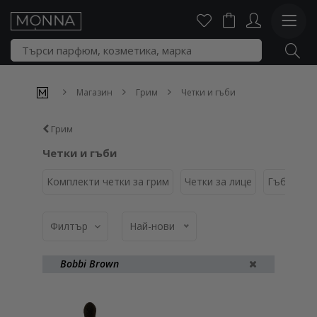
Магазин
Грим
Четки и гъби
Грим
Четки и гъби
Комплекти четки за грим
Четки за лице
Гъбички
Филтър
Най-нови
Bobbi Brown