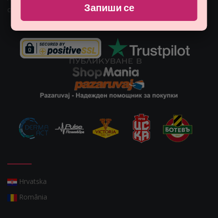
Запиши се
customers@monna.bg
Hrvatska
România