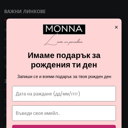
ВАЖНИ ЛИНКОВЕ
×
Как мога да платя?
Начини на доставка
Проблеми с доставката
Имаме подарък за
Общи условия
рождения ти ден
Защита на личните данни
Запиши се и вземи подарък за твоя рожден ден
ЗА НАС
0 888 0 66662
Монна Интернешънъл ЕООД, ЕИК: BG206774951
Раб. време: Пoн - Пет 09:00ч. - 18:00ч.
Адрес: гр. София, ул. Гео Милев 15, България
Email: