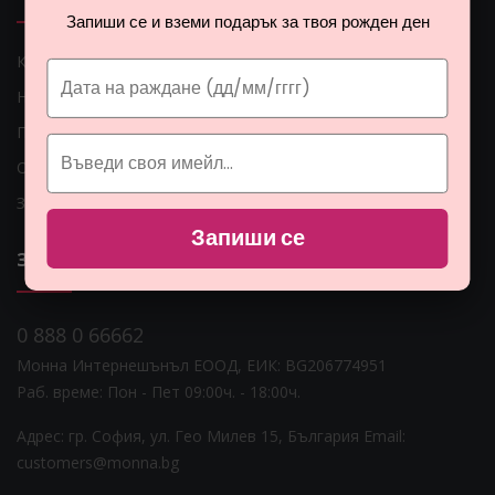
Запиши се и вземи подарък за твоя рожден ден
Как мога да платя?
Начини на доставка
Проблеми с доставката
Общи условия
Защита на личните данни
Запиши се
ЗА НАС
0 888 0 66662
Монна Интернешънъл ЕООД, ЕИК: BG206774951
Раб. време: Пoн - Пет 09:00ч. - 18:00ч.
Адрес: гр. София, ул. Гео Милев 15, България
Email:
customers@monna.bg