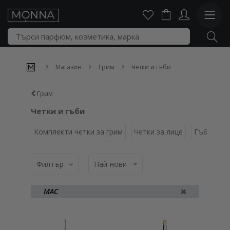
Магазин
Грим
Четки и гъби
Грим
Четки и гъби
Комплекти четки за грим
Четки за лице
Гъбички
Филтър
Най-нови
MAC