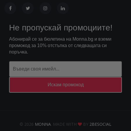
Не пропускай промоциите!
Абонирай се за бюлетина на Monna.bg и вземи
промокод за 10% отстъпка от следващата си
поръчка.
Искам промокод
© 2026
MONNA
. MADE WITH
BY
2BESOCIAL