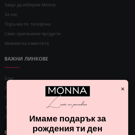
Защо да изберем Monna
За нас
Поръчки по телефона
Само оригинални продукти
Мнения на клиентите
ВАЖНИ ЛИНКОВЕ
Блог
×
Гаранция за Вашите пари
Парфюмите
Защо да се регистрирам?
Имаме подарък за
Лесна рекламация
рождения ти ден
ВАЖНИ ЛИНКОВЕ