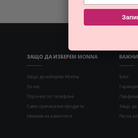
Запи
ЗАЩО ДА ИЗБЕРЕМ MONNA
ВАЖНИ
Защо да изберем Monna
Блог
За нас
Гаранци
Поръчки по телефона
Парфюм
Само оригинални продукти
Защо да 
Мнения на клиентите
Лесна р