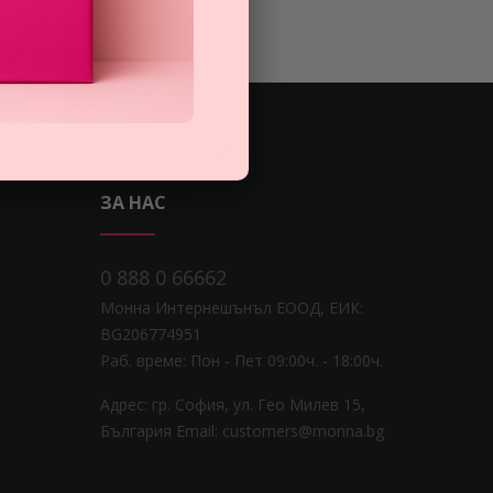
ЗА НАС
0 888 0 66662
Монна Интернешънъл ЕООД, ЕИК:
BG206774951
Раб. време: Пoн - Пет 09:00ч. - 18:00ч.
Адрес: гр. София, ул. Гео Милев 15,
България
Email: customers@monna.bg