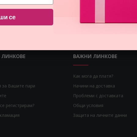
ши се
 ЛИНКОВЕ
ВАЖНИ ЛИНКОВЕ
Как мога да платя?
я за Вашите пари
Начини на доставка
ите
Проблеми с доставката
се регистрирам?
Общи условия
екламация
Защита на личните данни