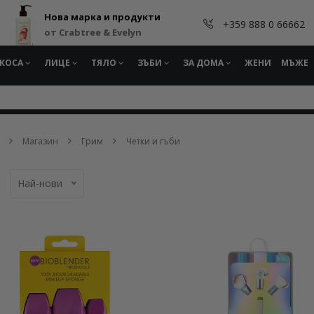
Нова марка и продукти
+359 888 0 66662
от Crabtree & Evelyn
КОСА
ЛИЦЕ
ТЯЛО
ЗЪБИ
ЗА ДОМА
ЖЕНИ
МЪЖЕ
Магазин
Грим
Четки и гъби
Най-нови