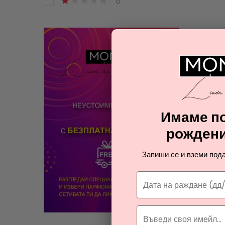
0
Имаме по
рождени
Запиши се и вземи пода