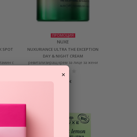
ПРОМОЦИЯ
NUXE
K SPOT
NUXURIANCE ULTRA THE EXCEPTION
DAY & NIGHT CREAM
тамин с
ревитализиращ крем за лице за жени
×
53,91
€