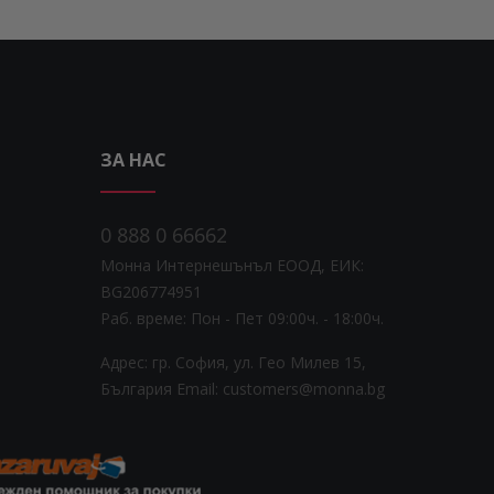
ЗА НАС
0 888 0 66662
Монна Интернешънъл ЕООД, ЕИК:
BG206774951
Раб. време: Пoн - Пет 09:00ч. - 18:00ч.
Адрес: гр. София, ул. Гео Милев 15,
България
Email: customers@monna.bg