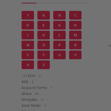
1
A
B
C
D
E
G
H
I
K
L
M
N
O
P
R
х
S
T
U
V
X
Z
111SKIN
3
Abib
2
Acqua di Parma
1
Ahava
39
Annayake
11
Anne Moller
2