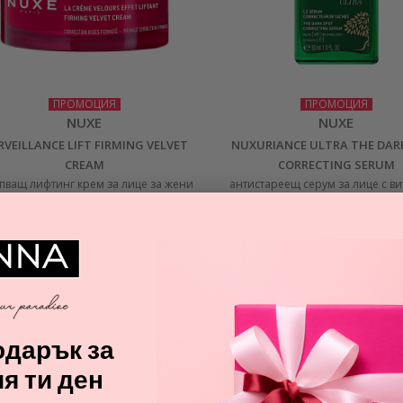
ПРОМОЦИЯ
ПРОМОЦИЯ
NUXE
NUXE
RVEILLANCE LIFT FIRMING VELVET
NUXURIANCE ULTRA THE DAR
CREAM
CORRECTING SERUM
пващ лифтинг крем за лице за жени
антистареещ серум за лице с ви
за жени
31,26
€
44,37
€
дарък за
я ти ден