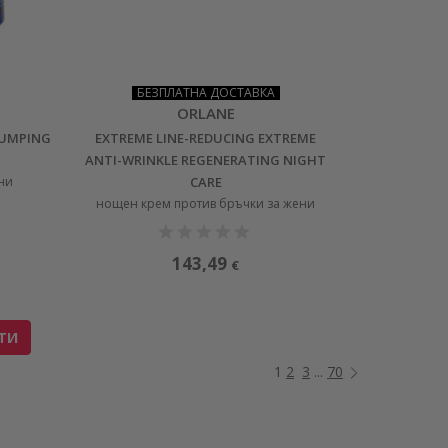
БЕЗПЛАТНА ДОСТАВКА
ORLANE
LUMPING
EXTREME LINE-REDUCING EXTREME
ANTI-WRINKLE REGENERATING NIGHT
ни
CARE
нощен крем против бръчки за жени
143,49
€
ТИ
1
2
3
...
70