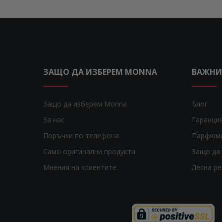
Missha
2
Mixsoon
5
Molton Brown
1
Murad
13
Mustela
1
Nivea
1
ЗАЩО ДА ИЗБЕРЕМ MONNA
ВАЖНИ
Novexpert
10
Nuxe
23
Origins
16
Защо да изберем Monna
Блог
Orlane
3
За нас
Гаранци
Payot
32
Penhaligon's
1
Поръчки по телефона
Парфюм
Piz Buin
2
Само оригинални продукти
Защо да 
Proraso
3
Мнения на клиентите
Лесна р
Pupa
2
Purito Seoul
5
Pyunkang Yul
3
Real Techniques
1
Rituals
8