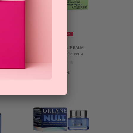
ПРОМОЦИЯ
NUXE
SWEET LEMON LIP BALM
шия за
балсам за устни за жени
10,18
€