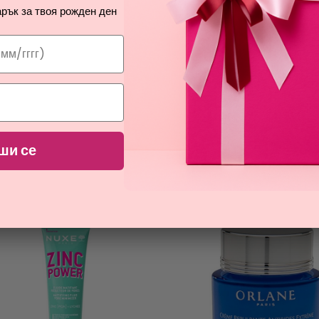
рък за твоя рожден ден
ПРОМОЦИЯ
ПРОМОЦИЯ
NUXE
NUXE
RODIGIEUSE BOOST VITAMIN [C]
SUPER SERUM [10]
GLOW-BOOSTING SERUM SKIN
антистареещ серум за лице и 
жени
озаряващ серум за лице за жени
ши се
53,97
27,29
€
€