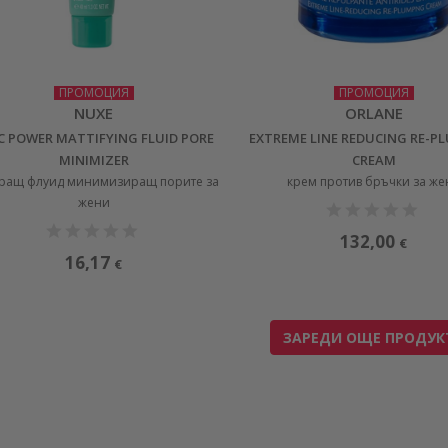
ПРОМОЦИЯ
ПРОМОЦИЯ
NUXE
ORLANE
C POWER MATTIFYING FLUID PORE
EXTREME LINE REDUCING RE-P
MINIMIZER
CREAM
ращ флуид минимизиращ порите за
крем против бръчки за же
жени
132,00
€
16,17
€
ЗАРЕДИ ОЩЕ ПРОДУК