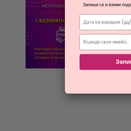
COSRX
11
Запиши се и вземи пода
Darphin
8
Dermacol
1
Diadermine
17
Dior
5
Dr Irena Eris
3
Dr. Althea
4
P
Dr. Hauschka
1
Dr. Jart+
13
Запи
Elemis
6
Elizabeth Arden
8
Eqqualberry
1
Estee Lauder
28
Eucerin
5
Guerlain
13
Guess
1
Guinot
10
Haruharu Wonder
4
HB
7