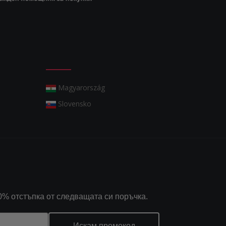
Magyarország
Slovensko
0% отстъпка от следващата си поръчка.
Искам промокод