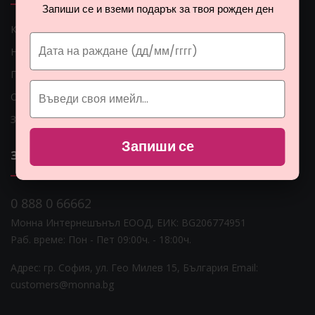
Запиши се и вземи подарък за твоя рожден ден
Как мога да платя?
Начини на доставка
Проблеми с доставката
Общи условия
Защита на личните данни
Запиши се
ЗА НАС
0 888 0 66662
Монна Интернешънъл ЕООД, ЕИК: BG206774951
Раб. време: Пoн - Пет 09:00ч. - 18:00ч.
Адрес: гр. София, ул. Гео Милев 15, България
Email:
customers@monna.bg