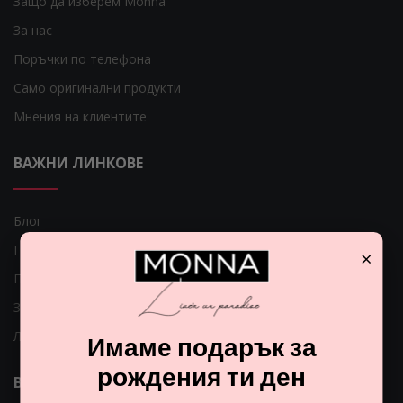
Защо да изберем Monna
За нас
Поръчки по телефона
Само оригинални продукти
Мнения на клиентите
ВАЖНИ ЛИНКОВЕ
Блог
Гаранция за Вашите пари
×
Парфюмите
Защо да се регистрирам?
Лесна рекламация
Имаме подарък за
рождения ти ден
ВАЖНИ ЛИНКОВЕ