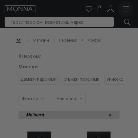
Магазин
Парфюми
Мостри
Парфюми
Мостри
Дамски парфюми
Мъжки парфюми
Унисекс парф
Филтър
Най-нови
Molinard