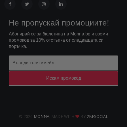
Не пропускай промоциите!
Абонирай се за бюлетина на Monna.bg и вземи
промокод за 10% отстъпка от следващата си
поръчка.
Искам промокод
© 2026
MONNA
. MADE WITH
BY
2BESOCIAL