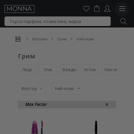
Магазин
Грим
Най-нови
Грим
Лице
Очи
Вежди
Устни
Нокти
Пал
Филтър
Най-нови
Max Factor