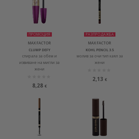
ПРОМОЦИЯ
РАЗПРОДАЖБА
MAX FACTOR
MAX FACTOR
CLUMP DEFY
KOHL PENCIL 3.5
спирала за обем и
молив за очи тип каял за
извиване на мигли за
жени
жени
2,13
€
8,28
€