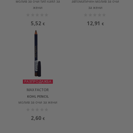
молив за очи тип каял за
автоматичен молив за очи
жени
за жени
5,52
12,91
€
€
РАЗПРОДАЖБА
MAX FACTOR
KOHL PENCIL
молив за очи за жени
2,60
€