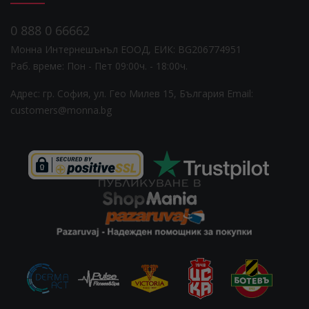
0 888 0 66662
Монна Интернешънъл ЕООД, ЕИК: BG206774951
Раб. време: Пoн - Пет 09:00ч. - 18:00ч.
Адрес: гр. София, ул. Гео Милев 15, България
Email:
customers@monna.bg