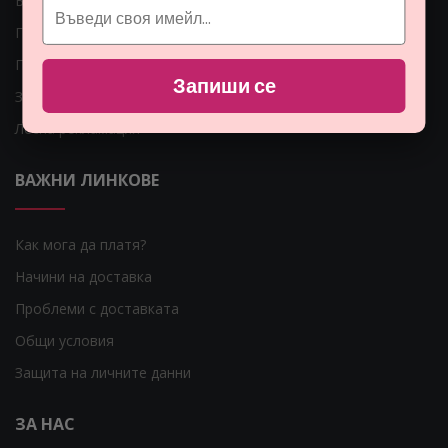
Блог
Гаранция за Вашите пари
Парфюмите
Запиши се
Защо да се регистрирам?
Лесна рекламация
ВАЖНИ ЛИНКОВЕ
Как мога да платя?
Начини на доставка
Проблеми с доставката
Общи условия
Защита на личните данни
ЗА НАС