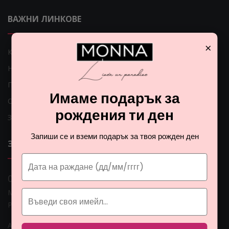
ВАЖНИ ЛИНКОВЕ
×
Как мога да платя?
Начини на доставка
Проблеми с доставката
Имаме подарък за
Общи условия
рождения ти ден
Защита на личните данни
Запиши се и вземи подарък за твоя рожден ден
ЗА НАС
0 888 0 66662
Монна Интернешънъл ЕООД, ЕИК: BG206774951
Раб. време: Пoн - Пет 09:00ч. - 18:00ч.
Адрес: гр. София, ул. Гео Милев 15, България
Email: