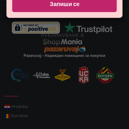
Запиши се
customers@monna.bg
Hrvatska
România