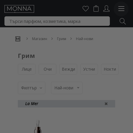
Магазин
Грим
Най-нови
Грим
Лице
Очи
Вежди
Устни
Нокти
Пал
Филтър
Най-нови
La Mer