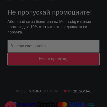
Не пропускай промоциите!
Абонирай се за бюлетина на Monna.bg и вземи
промокод за 10% отстъпка от следващата си
поръчка.
Искам промокод
© 2026
MONNA
. MADE WITH
BY
2BESOCIAL