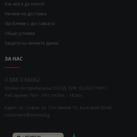
Как мога да платя?
Начини на доставка
Проблеми с доставката
Общи условия
Защита на личните данни
ЗА НАС
0 888 0 66662
Монна Интернешънъл ЕООД, ЕИК: BG206774951
Раб. време: Пoн - Пет 09:00ч. - 18:00ч.
Адрес: гр. София, ул. Гео Милев 15, България
Email:
customers@monna.bg