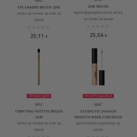
MAC
224S BRUSH
EYE SHADER BRUSH 239S
мултифункционална четка
четка за сенки за очи за
за грим за жени
жени
25,56
25,11
€
€
ПРОМОЦИЯ
РАЗПРОДАЖБА
MAC
MAC
TEMPTING FATE EYE BRUSH
STUDIO FIX 24-HOUR
224S
SMOOTH WEAR CONCEALER
четка за сенки за очи за
дълготраен коректор за
жени
жени