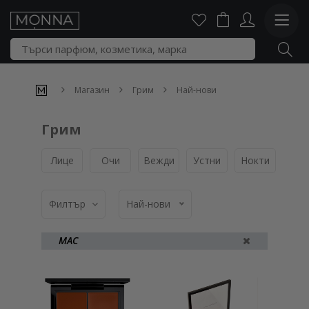
Магазин
Грим
Най-нови
Грим
Лице
Очи
Вежди
Устни
Нокти
Пал
Филтър
Най-нови
MAC