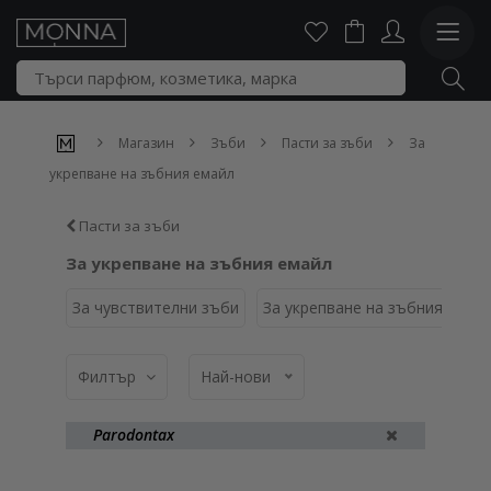
Магазин
Зъби
Пасти за зъби
За
укрепване на зъбния емайл
Пасти за зъби
За укрепване на зъбния емайл
За чувствителни зъби
За укрепване на зъбния емай
Филтър
Най-нови
Parodontax