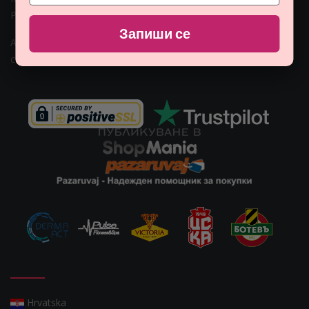
Раб. време: Пoн - Пет 09:00ч. - 18:00ч.
Запиши се
Адрес: гр. София, ул. Гео Милев 15, България
Email:
customers@monna.bg
Hrvatska