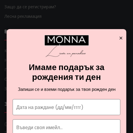
Защо да се регистрирам?
Лесна рекламация
ВАЖНИ ЛИНКОВЕ
×
Как мога да платя?
Начини на доставка
Имаме подарък за
Проблеми с доставката
рождения ти ден
Общи условия
Защита на личните данни
Запиши се и вземи подарък за твоя рожден ден
ЗА НАС
0 888 0 66662
Монна Интернешънъл ЕООД, ЕИК: BG206774951