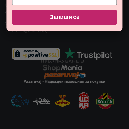
Монна Интернешънъл ЕООД, ЕИК: BG206774951
Раб. време: Пoн - Пет 09:00ч. - 18:00ч.
Запиши се
Адрес: гр. София, ул. Гео Милев 15, България
Email:
customers@monna.bg