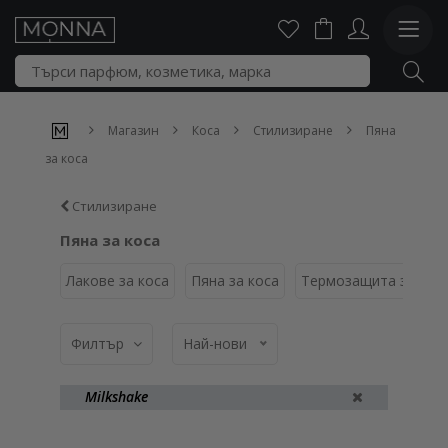
Магазин
Коса
Стилизиране
Пяна
за коса
Стилизиране
Пяна за коса
Лакове за коса
Пяна за коса
Термозащита за кос
Филтър
Най-нови
Milkshake