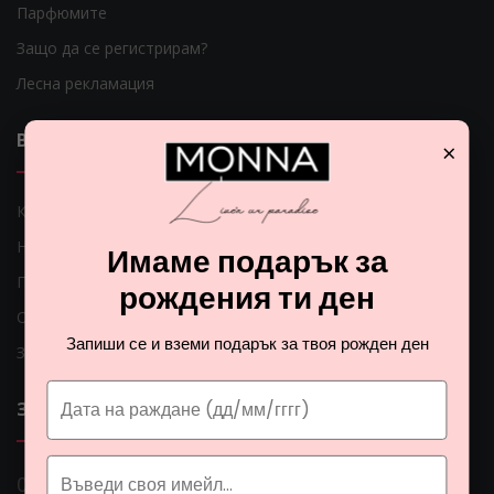
Парфюмите
Защо да се регистрирам?
Лесна рекламация
ВАЖНИ ЛИНКОВЕ
×
Как мога да платя?
Начини на доставка
Имаме подарък за
Проблеми с доставката
рождения ти ден
Общи условия
Запиши се и вземи подарък за твоя рожден ден
Защита на личните данни
ЗА НАС
0 888 0 66662