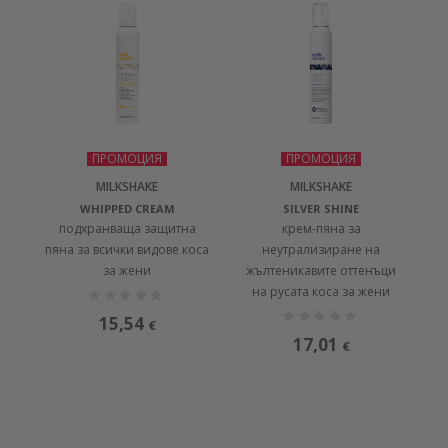
ПРОМОЦИЯ
ПРОМОЦИЯ
MILKSHAKE
MILKSHAKE
WHIPPED CREAM
SILVER SHINE
подхранваща защитна
крем-пяна за
пяна за всички видове коса
неутрализиране на
за жени
жълтеникавите оттенъци
на русата коса за жени
15,54
€
17,01
€