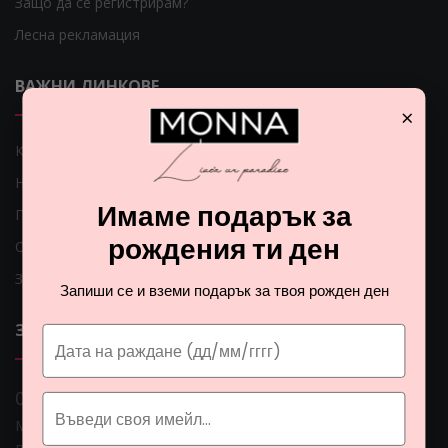
Защо да се регистрирам?
Лесна рекламация
ВАЖНИ ЛИНКОВЕ
×
Как мога да платя?
Начини на доставка
Имаме подарък за
Проблеми с доставката
рождения ти ден
Общи условия
Защита на личните данни
Запиши се и вземи подарък за твоя рожден ден
ЗА НАС
0 888 0 66662
Монна Интернешънъл ЕООД, ЕИК: BG206774951