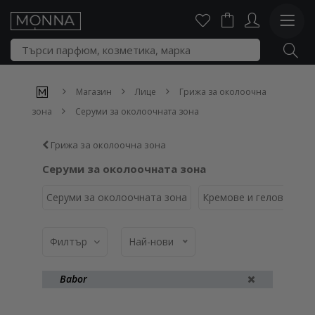
Магазин
Лице
Грижа за околоочна
зона
Серуми за околоочната зона
Грижа за околоочна зона
Серуми за околоочната зона
Серуми за околоочната зона
Кремове и гелове за о
Филтър
Най-нови
Babor