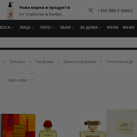
Нова марка и продукти
+359 888 0 66662
от Crabtree & Evelyn
КОСА
ЛИЦЕ
ТЯЛО
ЗЪБИ
ЗА ДОМА
ЖЕНИ
МЪЖЕ
Магазин
Парфюми
Дамски парфюми
Тоалетни води
Най-нови