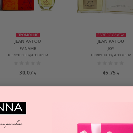
ПРОМОЦИЯ
РАЗПРОДАЖБА
JEAN PATOU
JEAN PATOU
PANAME
JOY
тоалетна вода за жени
тоалетна вода за жени
30,07
45,75
€
€