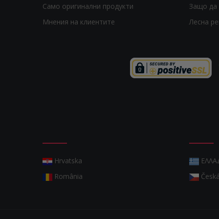
Само оригинални продукти
Защо да 
Мнения на клиентите
Лесна р
Hrvatska
ΕΛΛΑ
România
Česká