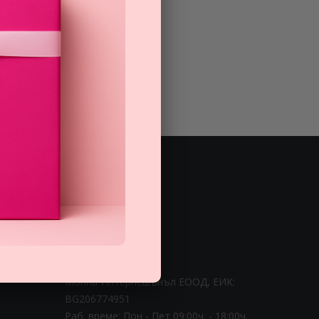
ЗА НАС
0 888 0 66662
Монна Интернешънъл ЕООД, ЕИК:
BG206774951
Раб. време: Пoн - Пет 09:00ч. - 18:00ч.