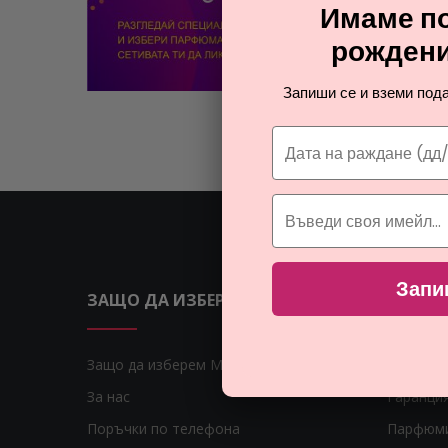
Имаме по
рождени
Запиши се и вземи пода
Запи
ЗАЩО ДА ИЗБЕРЕМ MONNA
ВАЖНИ
Защо да изберем Monna
Блог
За нас
Гаранци
Поръчки по телефона
Парфюм