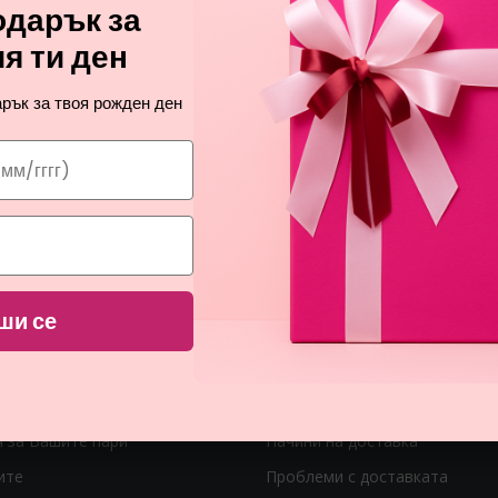
дарък за
я ти ден
рък за твоя рожден ден
ши се
 ЛИНКОВЕ
ВАЖНИ ЛИНКОВЕ
Как мога да платя?
я за Вашите пари
Начини на доставка
ите
Проблеми с доставката