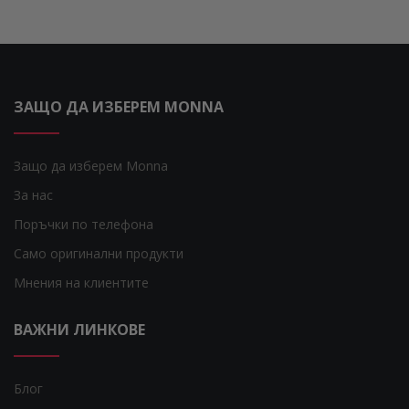
ЗАЩО ДА ИЗБЕРЕМ MONNA
Защо да изберем Monna
За нас
Поръчки по телефона
Само оригинални продукти
Мнения на клиентите
ВАЖНИ ЛИНКОВЕ
Блог