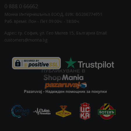
0 888 0 66662
Монна Интернешънъл ЕООД, ЕИК: BG206774951
Раб. време: Пoн - Пет 09:00ч. - 18:00ч.
Адрес: гр. София, ул. Гео Милев 15, България
Email:
customers@monna.bg