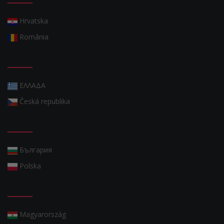
Hrvatska
România
ΕΛΛΑΔΑ
Česká republika
България
Polska
Magyarország