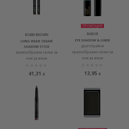
ПРОМОЦИЯ
BABOR
BOBBI BROWN
EYE SHADOW & LINER
LONG WEAR CREAM
дълготрайни
SHADOW STICK
прахообразни сенки за
кремообразни сенки за
очи за жени
очи за жени
13,95
41,31
€
€