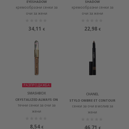
EYESHADOW
SHADOW
кремообразни сенки за
кремообразни сенки за
очи за жени
очи за жени
34,11
22,98
€
€
РАЗПРОДАЖБА
SMASHBOX
CHANEL
CRYSTALIZED ALWAYS ON
STYLO OMBRE ET CONTOUR
течни сенки за очи за
сенки за очи в молив за
жени
жени
8,54
46,71
€
€