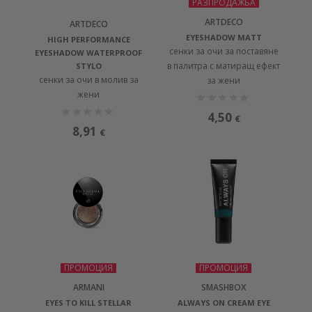
РАЗПРОДАЖБА
ARTDECO
ARTDECO
EYESHADOW MATT
HIGH PERFORMANCE
сенки за очи за поставяне
EYESHADOW WATERPROOF
в палитра с матиращ ефект
STYLO
сенки за очи в молив за
за жени
жени
4,50
€
8,91
€
ПРОМОЦИЯ
ПРОМОЦИЯ
ARMANI
SMASHBOX
EYES TO KILL STELLAR
ALWAYS ON CREAM EYE