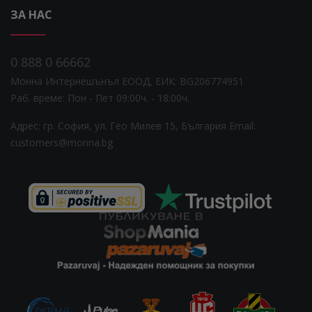
ЗА НАС
0 888 0 66662
Монна Интернешънъл ЕООД, ЕИК: BG206774951
Раб. време: Пoн - Пет 09:00ч. - 18:00ч.
Адрес: гр. София, ул. Гео Милев 15, България
Email:
customers@monna.bg