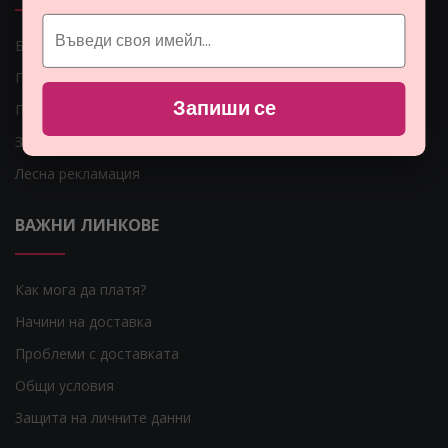
Блог
Гаранция за Вашите пари
Запиши се
Парфюмите
Защо да се регистрирам?
Лесна рекламация
ВАЖНИ ЛИНКОВЕ
Как мога да платя?
Начини на доставка
Проблеми с доставката
Общи условия
Защита на личните данни