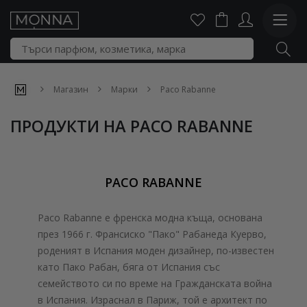
Магазин
Марки
Paco Rabanne
ПРОДУКТИ НА PACO RABANNE
PACO RABANNE
Paco Rabanne е френска модна къща, основана
през 1966 г. Франсиско "Пако" Рабанеда Куерво,
роденият в Испания моден дизайнер, по-известен
като Пако Рабан, бяга от Испания със
семейството си по време на Гражданската война
в Испания. Израснал в Париж, той е архитект по