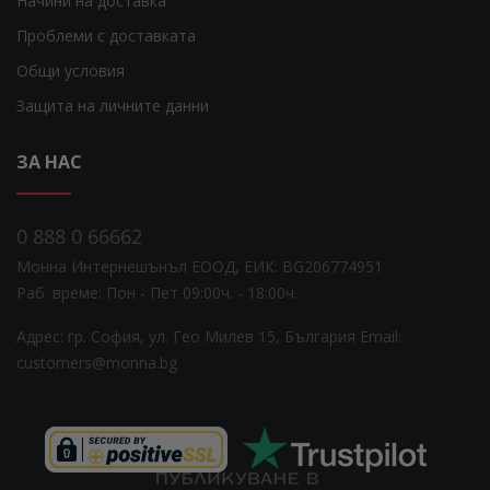
Начини на доставка
Проблеми с доставката
Общи условия
Защита на личните данни
ЗА НАС
0 888 0 66662
Монна Интернешънъл ЕООД, ЕИК: BG206774951
Раб. време: Пoн - Пет 09:00ч. - 18:00ч.
Адрес: гр. София, ул. Гео Милев 15, България
Email:
customers@monna.bg