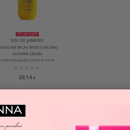
ПРОМОЦИЯ
SOL DE JANEIRO
RAZILIAN 4PLAY MOISTURIZING
SHOWER CREAM
хидратиращ душ крем за жени
30,14
€