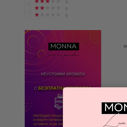
0
0
0
B