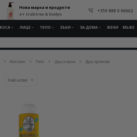
Нова марка и продукти
+359 888 0 66662
от Crabtree & Evelyn
КОСА
ЛИЦЕ
ТЯЛО
ЗЪБИ
ЗА ДОМА
ЖЕНИ
МЪЖЕ
Магазин
Тяло
Душ и вана
Душ кремове
Най-нови