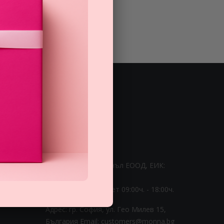
ЗА НАС
0 888 0 66662
Монна Интернешънъл ЕООД, ЕИК:
BG206774951
Раб. време: Пoн - Пет 09:00ч. - 18:00ч.
Адрес: гр. София, ул. Гео Милев 15,
България
Email: customers@monna.bg