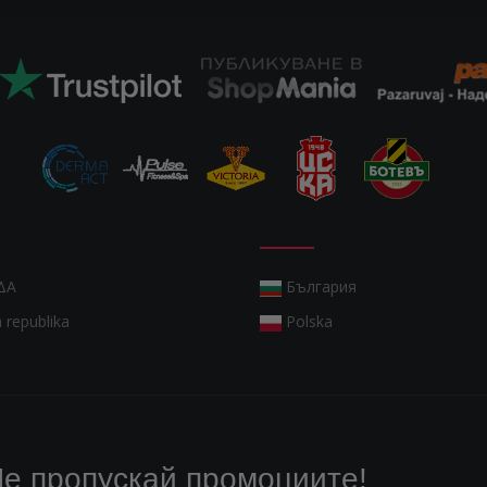
ΔΑ
България
 republika
Polska
е пропускай промоциите!