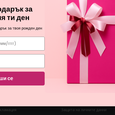
дарък за
я ти ден
рък за твоя рожден ден
 ЛИНКОВЕ
ВАЖНИ ЛИНКОВЕ
Как мога да платя?
ши се
я за Вашите пари
Начини на доставка
ите
Проблеми с доставката
се регистрирам?
Общи условия
екламация
Защита на личните данни