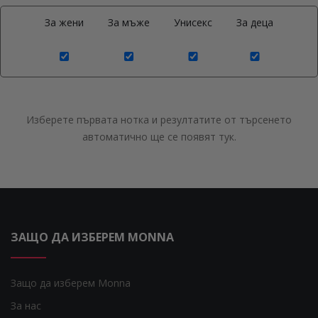
За жени
За мъже
Унисекс
За деца
Изберете първата нотка и резултатите от търсенето
автоматично ще се появят тук.
ЗАЩО ДА ИЗБЕРЕМ MONNA
Защо да изберем Monna
За нас