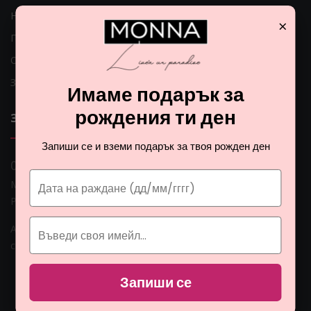
Начини на доставка
×
Проблеми с доставката
Общи условия
Защита на личните данни
Имаме подарък за
рождения ти ден
ЗА НАС
Запиши се и вземи подарък за твоя рожден ден
0 888 0 66662
Монна Интернешънъл ЕООД, ЕИК: BG206774951
Раб. време: Пoн - Пет 09:00ч. - 18:00ч.
Адрес: гр. София, ул. Гео Милев 15, България
Email:
customers@monna.bg
Запиши се