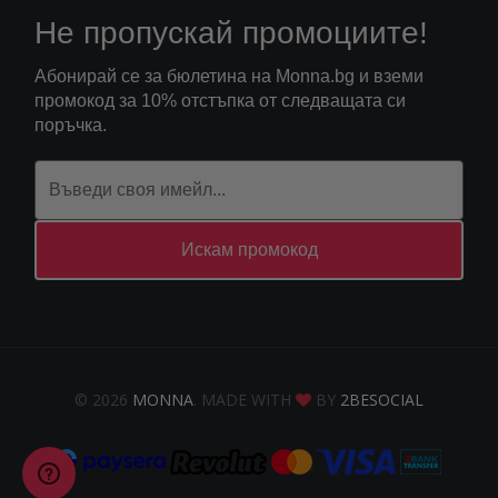
Не пропускай промоциите!
Абонирай се за бюлетина на Monna.bg и вземи
промокод за 10% отстъпка от следващата си
поръчка.
Искам промокод
© 2026
MONNA
. MADE WITH
BY
2BESOCIAL