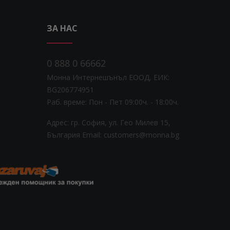
ЗА НАС
0 888 0 66662
Монна Интернешънъл ЕООД, ЕИК:
BG206774951
Раб. време: Пoн - Пет 09:00ч. - 18:00ч.
Адрес: гр. София, ул. Гео Милев 15,
България
Email: customers@monna.bg