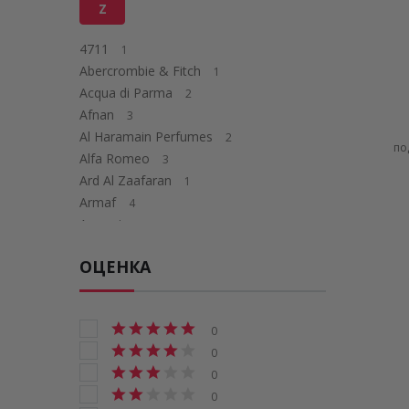
Z
4711
1
Abercrombie & Fitch
1
Acqua di Parma
2
Afnan
3
Al Haramain Perfumes
2
по
Alfa Romeo
3
Ard Al Zaafaran
1
Armaf
4
Armani
2
Aurora Scents
2
ОЦЕНКА
Azzaro
2
Beverly Hills Polo Club
7
Burberry
4
0
Bvlgari
8
0
Cacharel
1
0
Calvin Klein
2
0
Carolina Herrera
1