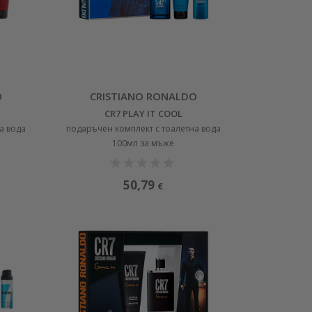
O
CRISTIANO RONALDO
CR7 PLAY IT COOL
а вода
подаръчен комплект с тоалетна вода
100мл за мъже
50,79
€