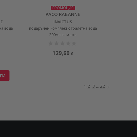
ПРОМОЦИЯ
PACO RABANNE
UE
INVICTUS
на вода
подаръчен комплект с тоалетна вода
200мл за мъже
129,60
€
ТИ
1
2
3
...
22