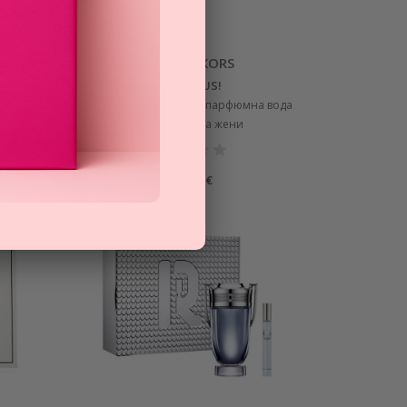
MICHAEL KORS
GORGEOUS!
а вода
подаръчен комплект с парфюмна вода
100мл и 5мл за жени
66,75
€