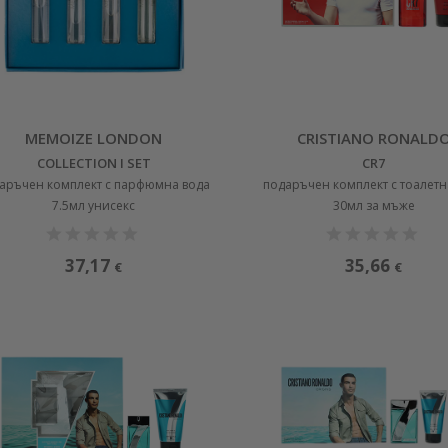
MEMOIZE LONDON
CRISTIANO RONALD
COLLECTION I SET
CR7
аръчен комплект с парфюмна вода
подаръчен комплект с тоалетн
7.5мл унисекс
30мл за мъже
37,17
35,66
€
€