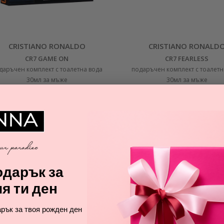
CRISTIANO RONALDO
CRISTIANO RONALD
CR7 GAME ON
CR7 FEARLESS
даръчен комплект с тоалетна вода
подаръчен комплект с тоалетн
30мл за мъже
30мл за мъже
33,00
35,66
€
€
дарък за
я ти ден
рък за твоя рожден ден