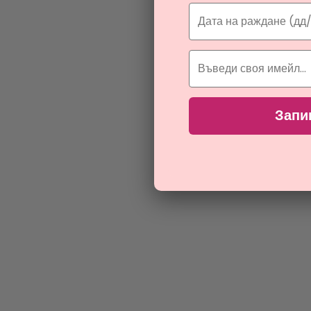
Head
4
Hermes
7
Hugo Boss
12
Iceberg
6
по
Issey Miyake
10
Jacques Bogart
2
Запи
Jean Paul Gaultier
8
Jimmy Choo
2
John Richmond
1
Kylie Minogue
1
Lancome
6
Lattafa Perfumes
10
Laurent Mazzone
2
Lolita Lempicka
5
Maison Francis Kurkdjian
2
Marc Jacobs
3
Mauboussin
1
Memoize London
1