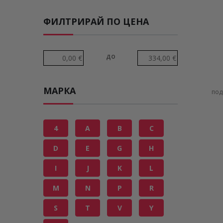
ФИЛТРИРАЙ ПО ЦЕНА
до
МАРКА
под
4
A
B
C
D
E
G
H
I
J
K
L
M
N
P
R
S
T
V
Y