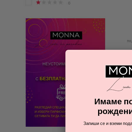
0
Cerruti
1
Chanel
16
Chloe
6
Chopard
2
Cristiano Ronaldo
11
Cuba
22
по
Davidoff
4
Diesel
1
Dolce & Gabbana
7
Donna Karan
2
Dsquared2
3
Elie Saab
3
Elizabeth Arden
4
Escada
1
Имаме по
Givenchy
1
рождени
Gucci
4
Guerlain
2
Запиши се и вземи пода
Guess
5
Guy Laroche
2