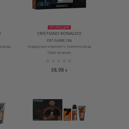
ПРОМОЦИЯ
O
CRISTIANO RONALDO
CR7 GAME ON
а вода
подаръчен комплект с тоалетна вода
50мл за мъже
38,98
€