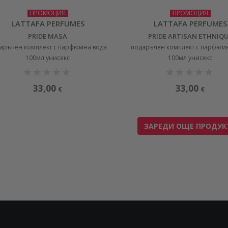
ПРОМОЦИЯ
ПРОМОЦИЯ
LATTAFA PERFUMES
LATTAFA PERFUMES
PRIDE MASA
PRIDE ARTISAN ETHNIQ
аръчен комплект с парфюмна вода
подаръчен комплект с парфюм
100мл унисекс
100мл унисекс
33,00
33,00
€
€
ЗАРЕДИ ОЩЕ ПРОДУК