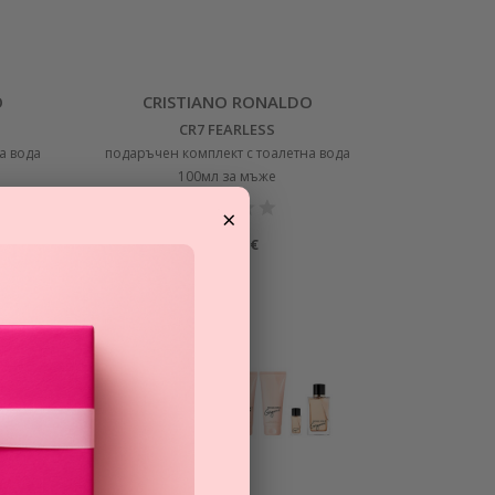
O
CRISTIANO RONALDO
CR7 FEARLESS
а вода
подаръчен комплект с тоалетна вода
100мл за мъже
×
55,83
€