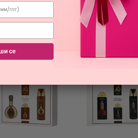
CRISTIANO RONALDO
VERSACE
CR7 DISCOVER
EROS
даръчен комплект с тоалетна вода
подаръчен комплект с тоалетн
100мл за мъже
30мл и 30мл за мъже
ши се
55,83
91,19
€
€