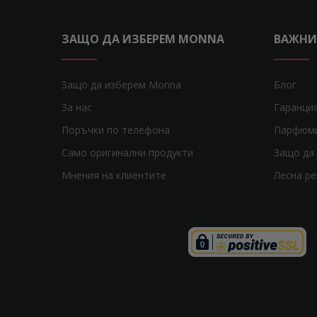
Tonino Lamborghini
2
Tous
1
ЗАЩО ДА ИЗБЕРЕМ MONNA
ВАЖНИ
Valentino
1
Versace
21
Viktor & Rolf
1
Защо да изберем Monna
Блог
Vince Camuto
2
За нас
Гаранци
Yves Saint Laurent
5
Zadig & Voltaire
Поръчки по телефона
Парфюм
2
Само оригинални продукти
Защо да 
Мнения на клиентите
Лесна р