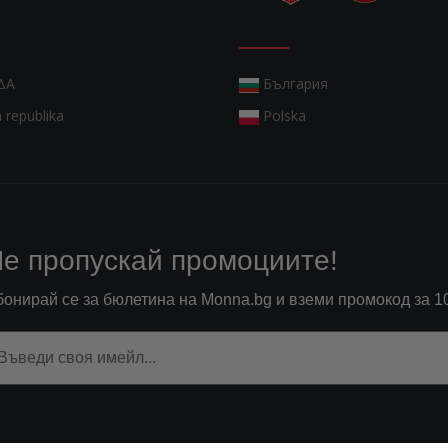
ΔΑ
България
 republika
Polska
е пропускай промоциите!
бонирай се за бюлетина на Monna.bg и вземи промокод за 1