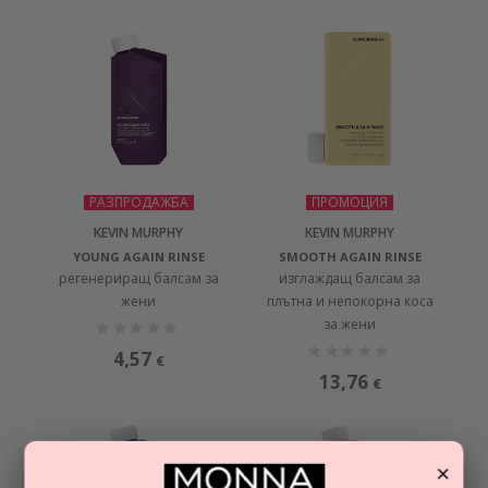
РАЗПРОДАЖБА
ПРОМОЦИЯ
KEVIN MURPHY
KEVIN MURPHY
YOUNG AGAIN RINSE
SMOOTH AGAIN RINSE
регенериращ балсам за
изглаждащ балсам за
жени
плътна и непокорна коса
за жени
4,57
€
13,76
€
×