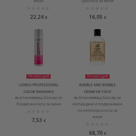
жени
суха коса за жени
22,24
16,05
€
€
ПРОМОЦИЯ
ПРОМОЦИЯ
LONDA PROFESSIONAL
BUMBLE AND BUMBLE
COLOR RADIANCE
CREME DE COCO
възстановяващ балсам за
възстановяващ балсам за
боядисана коса за жени
изглаждане и подхранване
на непокорна коса за
жени
7,53
€
68,70
€