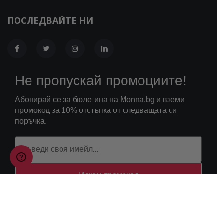
ПОСЛЕДВАЙТЕ НИ
Не пропускай промоциите!
Абонирай се за бюлетина на Monna.bg и вземи
промокод за 10% отстъпка от следващата си
поръчка.
Искам промокод