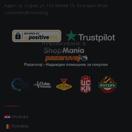
Адрес: гр. София, ул. Гео Милев 15, България
Email:
customers@monna.bg
Hrvatska
România