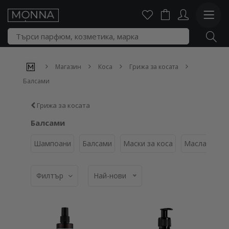
Магазин
Коса
Грижа за косата
Балсами
Грижа за косата
Балсами
Шампоани
Балсами
Маски за коса
Масла за ко
Филтър
Най-нови