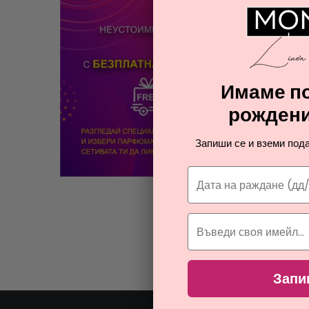
Имаме по
рождени
ко
Запиши се и вземи пода
Запи