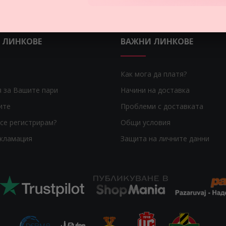
 ЛИНКОВЕ
ВАЖНИ ЛИНКОВЕ
Как мога да платя?
я за Вашите пари
Начини на доставка
ите
Проблеми с доставката
се регистрирам?
Общи условия
екламация
Защита на личните данни