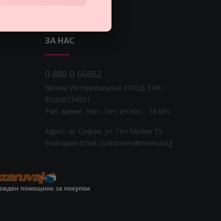
ЗА НАС
0 888 0 66662
Монна Интернешънъл ЕООД, ЕИК:
BG206774951
Раб. време: Пoн - Пет 09:00ч. - 18:00ч.
Адрес: гр. София, ул. Гео Милев 15,
България
Email: customers@monna.bg