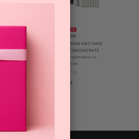
ПРОМОЦИЯ
COLLISTAR
SPECIAL PERFECT HAIR MAN ANTI-HAIR
а мъже
LOSS REDENSIFYING CONCENTRATE
интензивна грижа за укрепване на
косата за мъже
42,00
€