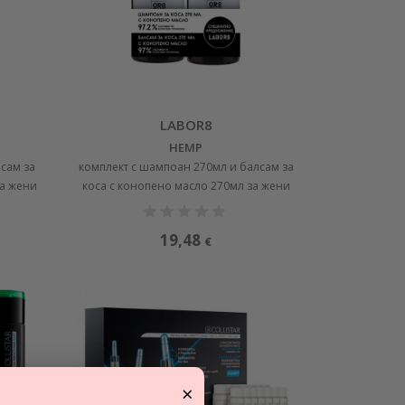
LABOR8
HEMP
лсам за
комплект с шампоан 270мл и балсам за
за жени
коса с конопено масло 270мл за жени
19,48
€
×