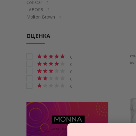
Collistar
2
LABOR8
3
Molton Brown
1
ОЦЕНКА
ком
0
тял
0
0
0
0