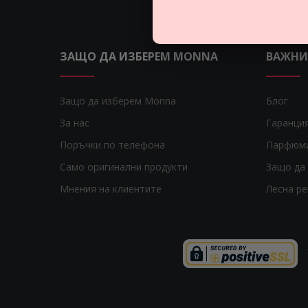
ЗАЩО ДА ИЗБЕРЕМ MONNA
ВАЖНИ
Защо да изберем Monna
Блог
За нас
Гаранци
Поръчки по телефона
Парфюм
Само оригинални продукти
Защо да 
Мнения на клиентите
Лесна р