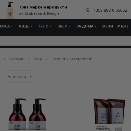
Нова марка и продукти
+359 888 0 66662
от Crabtree & Evelyn
КОСА
ЛИЦЕ
ТЯЛО
ЗЪБИ
ЗА ДОМА
ЖЕНИ
МЪЖЕ
Магазин
Коса
Козметични комплекти
Най-нови