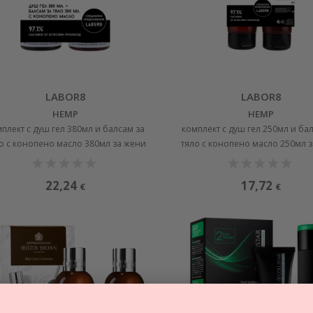
LABOR8
LABOR8
HEMP
HEMP
плект с душ гел 380мл и балсам за
комплект с душ гел 250мл и ба
о с конопено масло 380мл за жени
тяло с конопено масло 250мл 
22,24
17,72
€
€