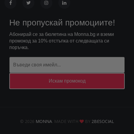
Не пропускай промоциите!
Абонирай се за бюлетина на Monna.bg и вземи
промокод за 10% отстъпка от следващата си
поръчка.
Искам промокод
© 2026
MONNA
. MADE WITH
BY
2BESOCIAL