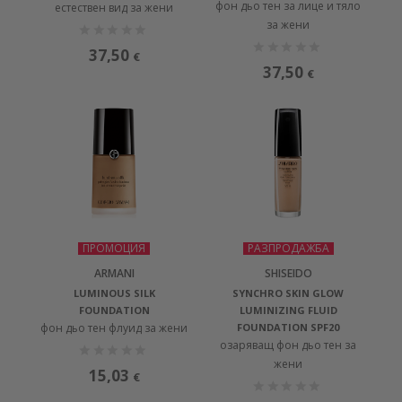
фон дьо тен за лице и тяло
естествен вид за жени
за жени
37,50
€
37,50
€
ПРОМОЦИЯ
РАЗПРОДАЖБА
ARMANI
SHISEIDO
LUMINOUS SILK
SYNCHRO SKIN GLOW
FOUNDATION
LUMINIZING FLUID
фон дьо тен флуид за жени
FOUNDATION SPF20
озаряващ фон дьо тен за
жени
15,03
€