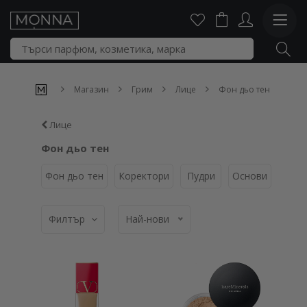
Магазин
Грим
Лице
Фон дьо тен
Лице
Фон дьо тен
Фон дьо тен
Коректори
Пудри
Основи
BB и
Филтър
Най-нови