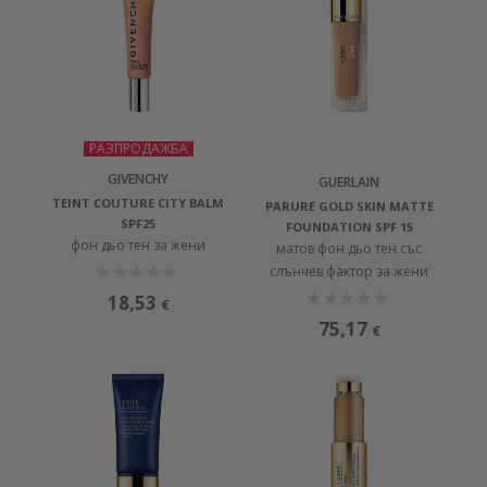
РАЗПРОДАЖБА
GIVENCHY
GUERLAIN
TEINT COUTURE CITY BALM
PARURE GOLD SKIN MATTE
SPF25
FOUNDATION SPF 15
фон дьо тен за жени
матов фон дьо тен със
слънчев фактор за жени
18,53
€
75,17
€