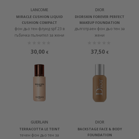
LANCOME
DIOR
MIRACLE CUSHION LIQUID
DIORSKIN FOREVER PERFECT
CUSHION COMPACT
MAKEUP FOUNDATION
фон дьо тен-флуид spf 23 в
дълготраен фон дьо тен за
гъбичка пълнител за жени
жени
30,00
37,50
€
€
GUERLAIN
DIOR
TERRACOTTA LE TEINT
BACKSTAGE FACE & BODY
течен фон дьо тен за
FOUNDATION