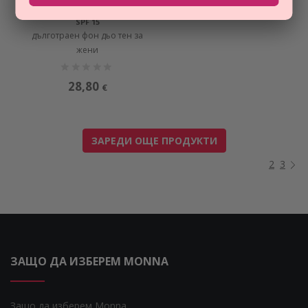
EVERLASTING YOUTH FLUID
SPF 15
дълготраен фон дьо тен за
жени
28,80
€
ЗАРЕДИ ОЩЕ ПРОДУКТИ
2
3
ЗАЩО ДА ИЗБЕРЕМ MONNA
Защо да изберем Monna