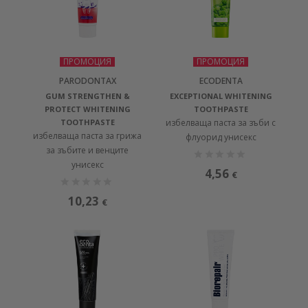
ПРОМОЦИЯ
ПРОМОЦИЯ
PARODONTAX
ECODENTA
GUM STRENGTHEN &
EXCEPTIONAL WHITENING
PROTECT WHITENING
TOOTHPASTE
TOOTHPASTE
избелваща паста за зъби с
избелваща паста за грижа
флуорид унисекс
за зъбите и венците
унисекс
4,56
€
10,23
€