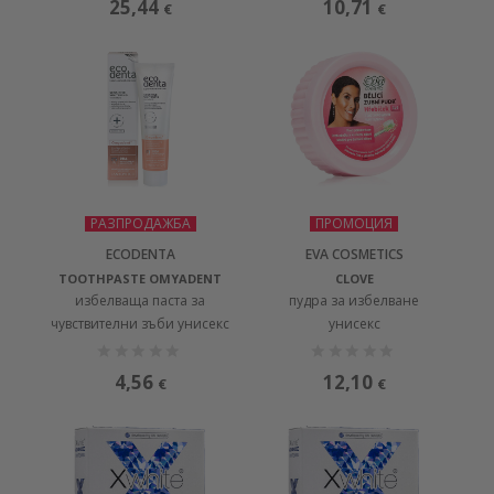
25,44
10,71
€
€
РАЗПРОДАЖБА
ПРОМОЦИЯ
ECODENTA
EVA COSMETICS
TOOTHPASTE OMYADENT
CLOVE
избелваща паста за
пудра за избелване
чувствителни зъби унисекс
унисекс
4,56
12,10
€
€