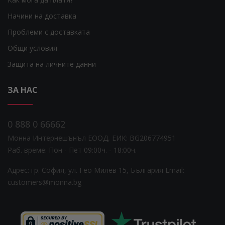
Начини на доставка
Проблеми с доставката
Общи условия
Защита на личните данни
ЗА НАС
0 888 0 66662
Монна Интернешънъл ЕООД, ЕИК: BG206774951
Раб. време: Пoн - Пет 09:00ч. - 18:00ч.
Адрес: гр. София, ул. Гео Милев 15, България
Email:
customers@monna.bg