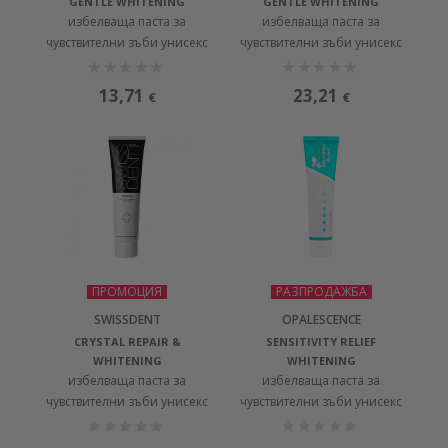
GENTLE WHITENING
GENTLE WHITENING
избелваща паста за
избелваща паста за
чувствителни зъби унисекс
чувствителни зъби унисекс
13,71
23,21
€
€
ПРОМОЦИЯ
РАЗПРОДАЖБА
SWISSDENT
OPALESCENCE
CRYSTAL REPAIR &
SENSITIVITY RELIEF
WHITENING
WHITENING
избелваща паста за
избелваща паста за
чувствителни зъби унисекс
чувствителни зъби унисекс