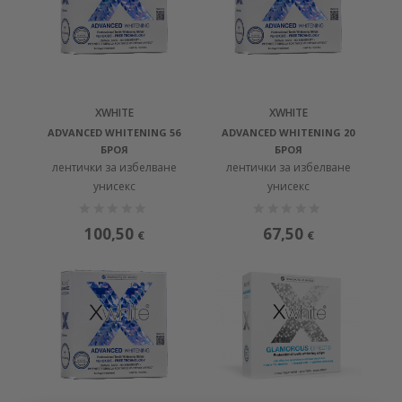
XWHITE
XWHITE
ADVANCED WHITENING 56
ADVANCED WHITENING 20
БРОЯ
БРОЯ
лентички за избелване
лентички за избелване
унисекс
унисекс
100,50
67,50
€
€