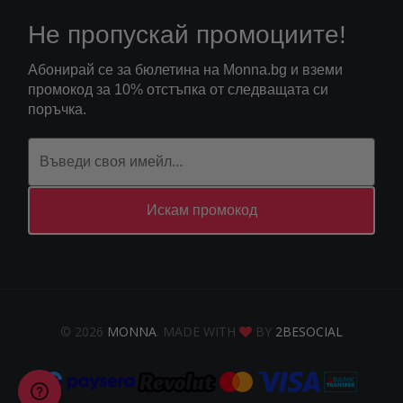
Не пропускай промоциите!
Абонирай се за бюлетина на Monna.bg и вземи
промокод за 10% отстъпка от следващата си
поръчка.
Искам промокод
© 2026
MONNA
. MADE WITH
BY
2BESOCIAL