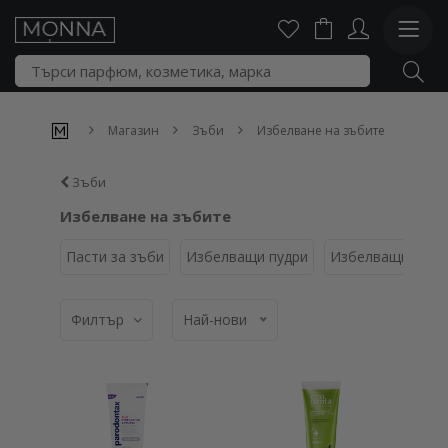
Магазин
Зъби
Избелване на зъбите
Зъби
Избелване на зъбите
Пасти за зъби
Избелващи пудри
Избелващи писа
Филтър
Най-нови