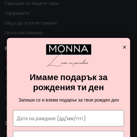
Гаранция за Вашите пари
Парфюмите
Защо да се регистрирам?
Лесна рекламация
×
ВАЖНИ ЛИНКОВЕ
Как мога да платя?
Имаме подарък за
Начини на доставка
рождения ти ден
Проблеми с доставката
Общи условия
Запиши се и вземи подарък за твоя рожден ден
Защита на личните данни
ЗА НАС