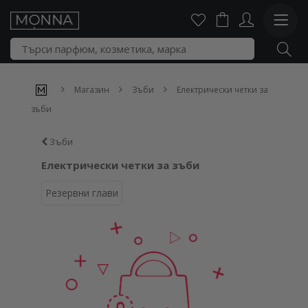
Магазин
Зъби
Електрически четки за
зъби
Зъби
Електрически четки за зъби
Резервни глави