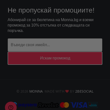
Не пропускай промоциите!
Абонирай се за бюлетина на Monna.bg и вземи
промокод за 10% отстъпка от следващата си
поръчка.
Искам промокод
© 2026
MONNA
. MADE WITH
BY
2BESOCIAL