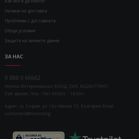
Как мога да платя?
Начини на доставка
Проблеми с доставката
Общи условия
Защита на личните данни
ЗА НАС
0 888 0 66662
Монна Интернешънъл ЕООД, ЕИК: BG206774951
Раб. време: Пoн - Пет 09:00ч. - 18:00ч.
Адрес: гр. София, ул. Гео Милев 15, България
Email:
customers@monna.bg