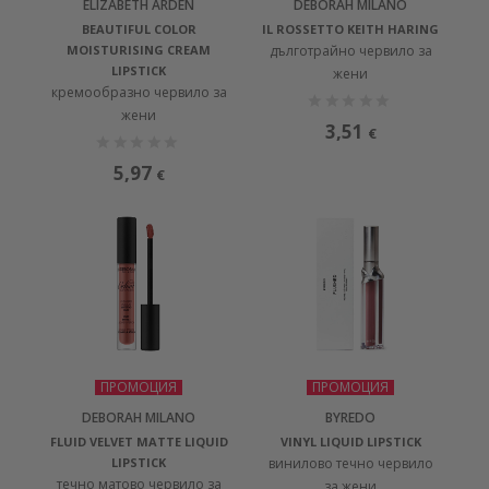
ELIZABETH ARDEN
DEBORAH MILANO
BEAUTIFUL COLOR
IL ROSSETTO KEITH HARING
MOISTURISING CREAM
дълготрайно червило за
LIPSTICK
жени
кремообразно червило за
жени
3,51
€
5,97
€
ПРОМОЦИЯ
ПРОМОЦИЯ
DEBORAH MILANO
BYREDO
FLUID VELVET MATTE LIQUID
VINYL LIQUID LIPSTICK
LIPSTICK
винилово течно червило
течно матово червило за
за жени