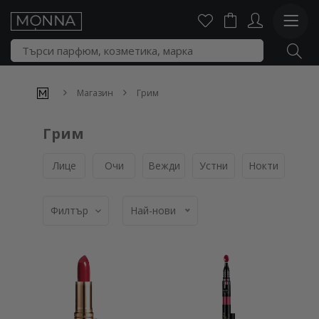
Магазин
Грим
Грим
Лице
Очи
Вежди
Устни
Нокти
Пал
Филтър
Най-нови