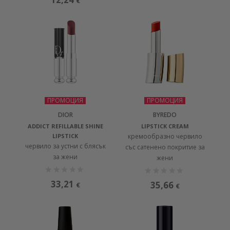
€
ПРОМОЦИЯ
ПРОМОЦИЯ
DIOR
BYREDO
ADDICT REFILLABLE SHINE
LIPSTICK CREAM
LIPSTICK
кремообразно червило
червило за устни с блясък
със сатенено покритие за
за жени
жени
33,21
35,66
€
€