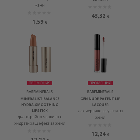
жени
43,32
€
1,59
€
ПРОМОЦИЯ
ПРОМОЦИЯ
BAREMINERALS
BAREMINERALS
MINERALIST BALANCE
GEN NUDE PATENT LIP
HYDRA-SMOOTHING
LACQUER
LIPSTICK
лак-червило за устни за
дълготрайно червило с
жени
хидратиращ ефект за жени
12,24
€
12,24