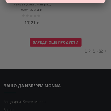
гланц за устни с матиращ
ефект за жени
17,21
€
ЗАРЕДИ ОЩЕ ПРОДУКТИ
1
2
3
...
32
ЗАЩО ДА ИЗБЕРЕМ MONNA
Защо да изберем Monna
За нас