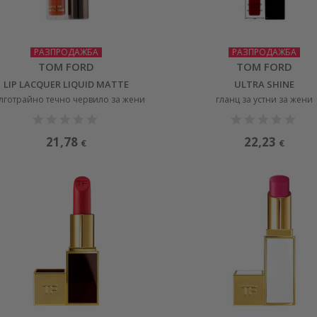
РАЗПРОДАЖБА
РАЗПРОДАЖБА
TOM FORD
TOM FORD
LIP LACQUER LIQUID MATTE
ULTRA SHINE
лготрайно течно червило за жени
гланц за устни за жени
21,78
22,23
€
€