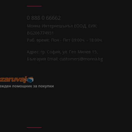
0 888 0 66662
Монна Интернешънъл ЕООД, ЕИК:
BG206774951
Раб. време: Пoн - Пет 09:00ч. - 18:00ч.
Адрес: гр. София, ул. Гео Милев 15,
България
Email: customers@monna.bg