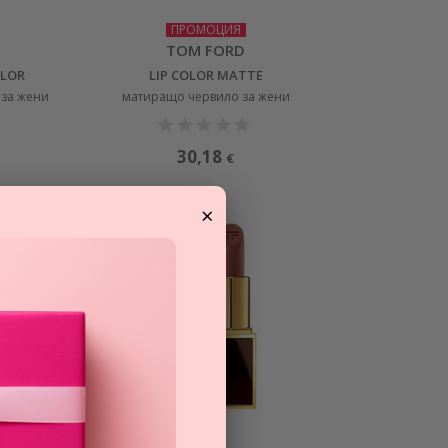
ПРОМОЦИЯ
TOM FORD
OLOR
LIP COLOR MATTE
 за жени
матиращо червило за жени
30,18
€
×