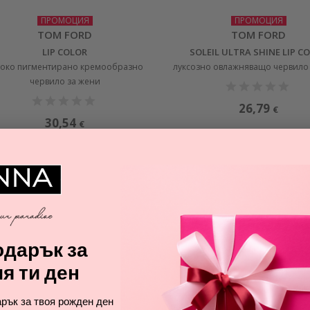
ПРОМОЦИЯ
ПРОМОЦИЯ
TOM FORD
TOM FORD
LIP COLOR
SOLEIL ULTRA SHINE LIP C
соко пигментирано кремообразно
луксозно овлажняващо червило
червило за жени
26,79
€
30,54
€
дарък за
я ти ден
рък за твоя рожден ден