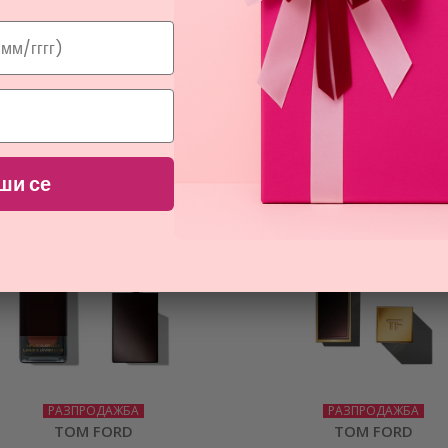
РАЗПРОДАЖБА
РАЗПРОДАЖБА
TOM FORD
TOM FORD
OLEIL LIP LACQUER LIQUID TINT
LIPS & GIRLS
гланц за устни за жени
дълготрайно луксозно червило 
26,52
21,51
€
€
ши се
РАЗПРОДАЖБА
РАЗПРОДАЖБА
TOM FORD
TOM FORD