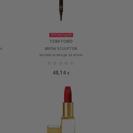
ПРОМОЦИЯ
TOM FORD
H
BROW SCULPTOR
молив за вежди за жени
48,14
€