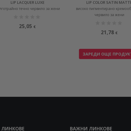
LIP LACQUER LUXE
LIP COLOR SATIN MATT
лготрайно течно червило за жени
високо пигментирано кремоо
червило за жени
25,05
€
21,78
€
ЗАРЕДИ ОЩЕ ПРОДУК
 ЛИНКОВЕ
ВАЖНИ ЛИНКОВЕ