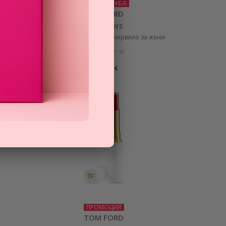
РАЗПРОДАЖБА
TOM FORD
LIPS & BOYS
за жени
дълготрайно луксозно червило за жени
21,71
€
ПРОМОЦИЯ
TOM FORD