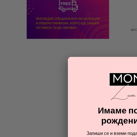
ви
Имаме по
рождени
Запиши се и вземи пода