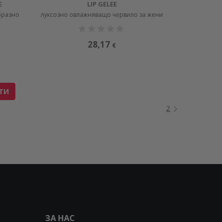
E
LIP GELEE
бразно
луксозно овлажняващо червило за жени
28,17
€
ТИ
2
ЗА НАС