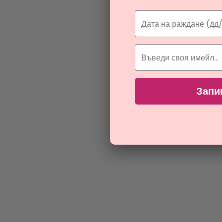
S
Запи