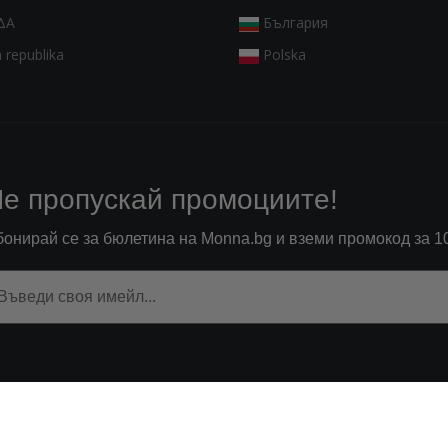
ΔΑ
България
 republika
Polska
е пропускай промоциите!
бонирай се за бюлетина на Monna.bg и вземи промокод за 1