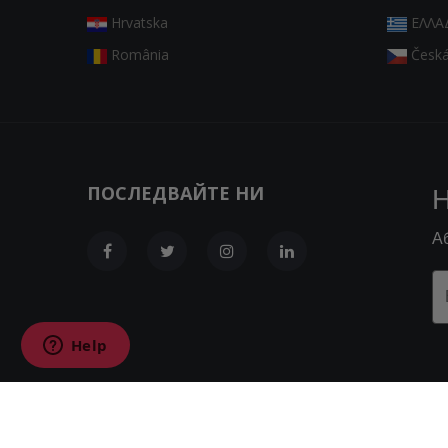
Hrvatska
ΕΛΛΑ
România
Česká
ПОСЛЕДВАЙТЕ НИ
Н
А
© 2026
MONNA
. MADE WITH
BY
2BESOCIAL