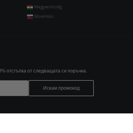
Magyarország
Slovensko
0% отстъпка от следващата си поръчка.
Искам промокод