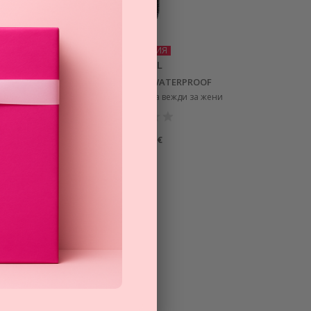
ПРОМОЦИЯ
CHANEL
STYLO SOURCILS WATERPROOF
ени
водоустойчив молив за вежди за жени
52,11
€