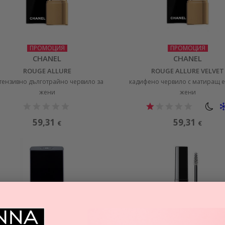
ПРОМОЦИЯ
ПРОМОЦИЯ
CHANEL
CHANEL
ROUGE ALLURE
ROUGE ALLURE VELVET
тензивно дълготрайно червило за
кадифено червило с матиращ е
жени
жени
59,31
59,31
€
€