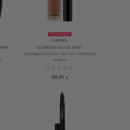
ПРОМОЦИЯ
CHANEL
BROW
LES BEIGES EAU DE TEINT
лек хидратиращ фон дьо тен с апликатор
за жени
и
80,91
€