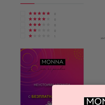
0
0
0
0
1
ин