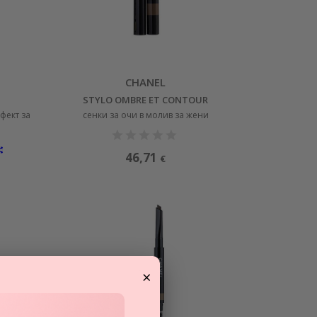
CHANEL
STYLO OMBRE ET CONTOUR
фект за
сенки за очи в молив за жени
46,71
€
×