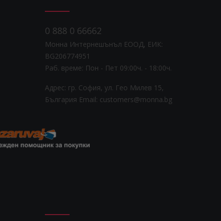
0 888 0 66662
Монна Интернешънъл ЕООД, ЕИК:
BG206774951
Раб. време: Пoн - Пет 09:00ч. - 18:00ч.
Адрес: гр. София, ул. Гео Милев 15,
България
Email: customers@monna.bg