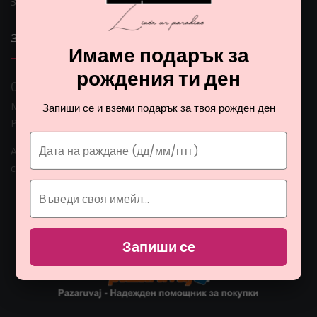
Защита на личните данни
ЗА НАС
Имаме подарък за
рождения ти ден
0 888 0 66662
Монна Интернешънъл ЕООД, ЕИК: BG206774951
Запиши се и вземи подарък за твоя рожден ден
Раб. време: Пoн - Пет 09:00ч. - 18:00ч.
Адрес: гр. София, ул. Гео Милев 15, България
Email:
customers@monna.bg
Запиши се