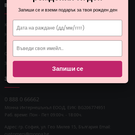
ВАЖНИ ЛИНКОВЕ
Запиши се и вземи подарък за твоя рожден ден
Как мога да платя?
Начини на доставка
Проблеми с доставката
Общи условия
Защита на личните данни
Запиши се
ЗА НАС
0 888 0 66662
Монна Интернешънъл ЕООД, ЕИК: BG206774951
Раб. време: Пoн - Пет 09:00ч. - 18:00ч.
Адрес: гр. София, ул. Гео Милев 15, България
Email:
customers@monna.bg