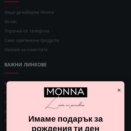
Защо да изберем Monna
За нас
Поръчки по телефона
Само оригинални продукти
Мнения на клиентите
ВАЖНИ ЛИНКОВЕ
Блог
×
Гаранция за Вашите пари
Парфюмите
Защо да се регистрирам?
Имаме подарък за
Лесна рекламация
рождения ти ден