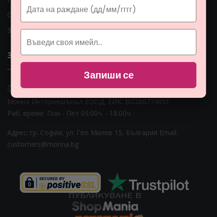
Общи условия
Защита на личните данни
ЗА НАС
Запиши се
0 888 0 66662
Монна Интернешънъл ЕООД, ЕИК: BG206774951
Раб. време: Пoн - Пет 09:00ч. - 18:00ч.
Адрес: гр. София, ул. Гео Милев 15, България
Email:
customers@monna.bg