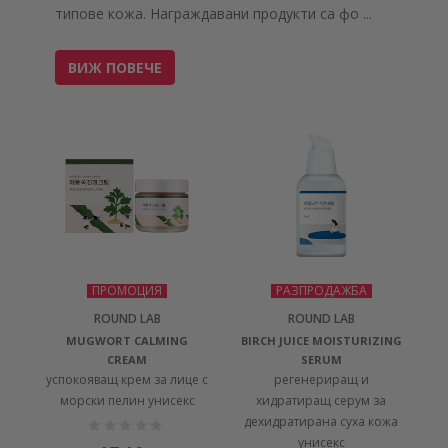
типове кожа. Награждавани продукти са фо
...
ВИЖ ПОВЕЧЕ
ПРОМОЦИЯ
РАЗПРОДАЖБА
ROUND LAB
ROUND LAB
MUGWORT CALMING
BIRCH JUICE MOISTURIZING
CREAM
SERUM
успокояващ крем за лице с
регенериращ и
морски пелин унисекс
хидратиращ серум за
дехидратирана суха кожа
унисекс