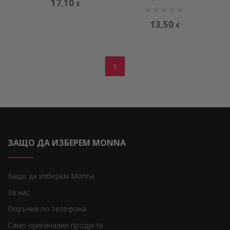
17,10
€
13,50
€
1
ЗАЩО ДА ИЗБЕРЕМ MONNA
Защо да изберем Monna
За нас
Поръчки по телефона
Само оригинални продукти