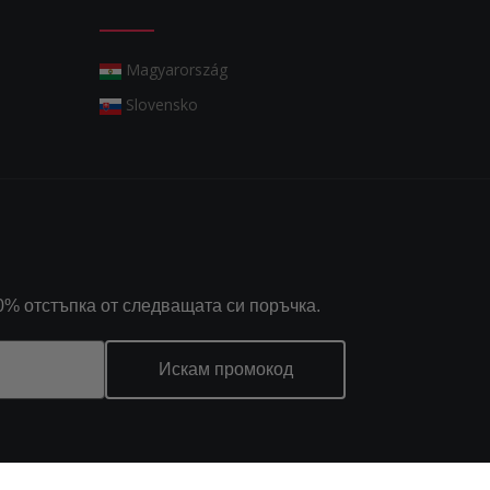
Magyarország
Slovensko
0% отстъпка от следващата си поръчка.
Искам промокод