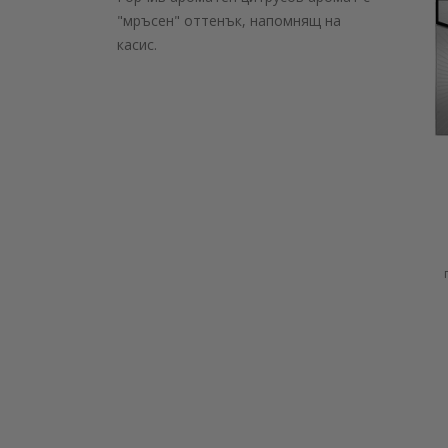
"мръсен" оттенък, напомнящ на
касис.