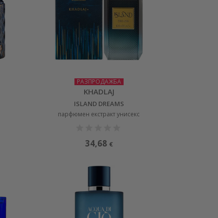
РАЗПРОДАЖБА
KHADLAJ
ISLAND DREAMS
парфюмен екстракт унисекс
34,68
€