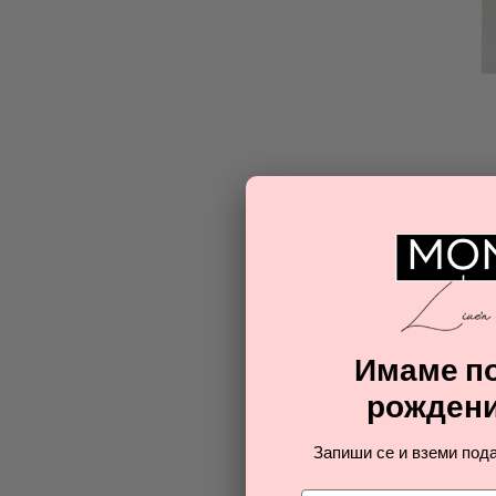
Имаме по
рождени
Запиши се и вземи пода