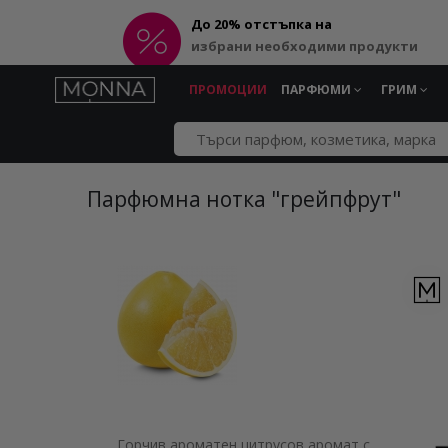
До 20% отстъпка на
избрани необходими продукти
ПРОМОЦИИ
ПАРФЮМИ
ГРИМ
Парфюмна нотка "грейпфрут"
Горчив ароматен цитрусов аромат с