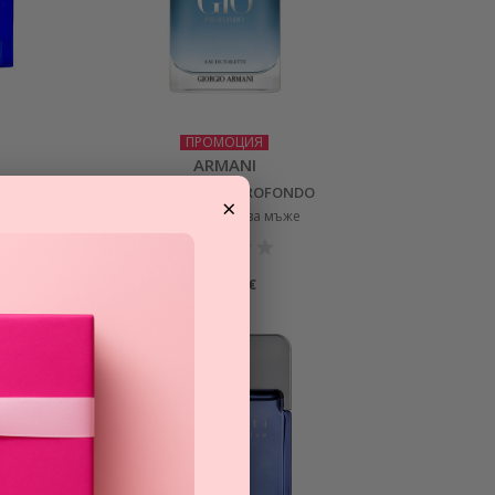
ПРОМОЦИЯ
ARMANI
ACQUA DI GIO PROFONDO
×
тоалетна вода за мъже
76,38
€