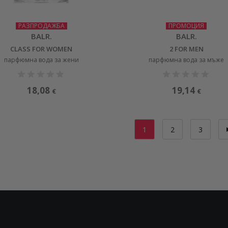
РАЗПРОДАЖБА
ПРОМОЦИЯ
BALR.
BALR.
CLASS FOR WOMEN
2 FOR MEN
парфюмна вода за жени
парфюмна вода за мъже
18,08
19,14
€
€
1
2
3