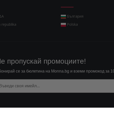
ΔΑ
България
 republika
Polska
е пропускай промоциите!
бонирай се за бюлетина на Monna.bg и вземи промокод за 1