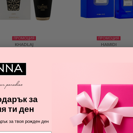
ПРОМОЦИЯ
ПРОМОЦИЯ
KHADLAJ
HAMIDI
EMPIRE CROWN
ADDICTED ENIGMA
парфюмна вода унисекс
парфюм за мъже
29,42
28,69
€
€
дарък за
я ти ден
рък за твоя рожден ден