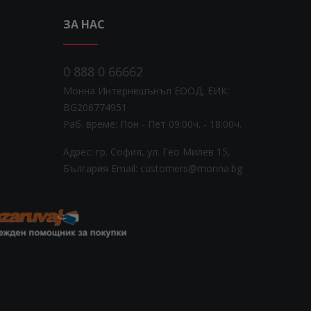
ЗА НАС
0 888 0 66662
Монна Интернешънъл ЕООД, ЕИК:
BG206774951
Раб. време: Пoн - Пет 09:00ч. - 18:00ч.
Адрес: гр. София, ул. Гео Милев 15,
България
Email: customers@monna.bg