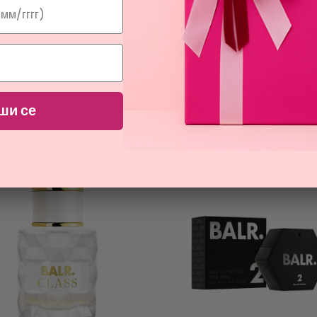
ПРОМОЦИЯ
ПРОМОЦИЯ
CUBA
COLLISTAR
STRASS HEARTBREAKER
ACQUA ATTIVA
ши се
парфюмна вода за жени
тоалетна вода за мъже
6,02
34,11
€
€