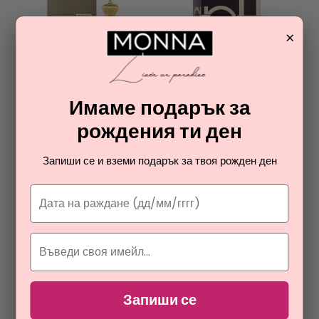
×
ПРОМОЦИЯ
ПРОМОЦИЯ
Имаме подарък за
HAMIDI
SALVATORE FERRAGAMO
рождения ти ден
INSIGNIA OR
SPICY LEATHER
парфюм унисекс
парфюм за мъже
Запиши се и вземи подарък за твоя рожден ден
26,81
51,60
€
€
Запиши се