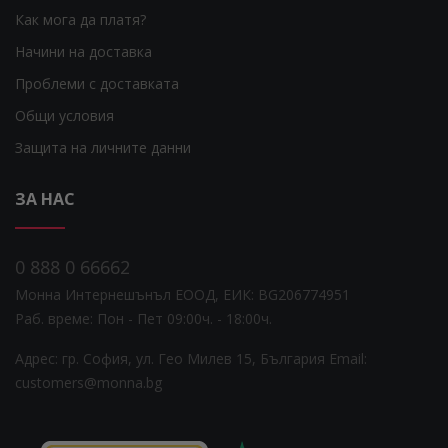
Как мога да платя?
Начини на доставка
Проблеми с доставката
Общи условия
Защита на личните данни
ЗА НАС
0 888 0 66662
Монна Интернешънъл ЕООД, ЕИК: BG206774951
Раб. време: Пoн - Пет 09:00ч. - 18:00ч.
Адрес: гр. София, ул. Гео Милев 15, България
Email:
customers@monna.bg