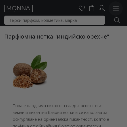
Парфюмна нотка "индийско орехче"
Това е плод, има пикантен сладък аспект със
земни и пикантни базови нотки и се използва за
осигуряване на ориенталска пикантност, която е
по-фина от обичайния букет от ориенталски