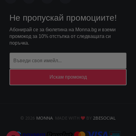
Не пропускай промоциите!
Абонирай се за бюлетина на Monna.bg и вземи
промокод за 10% отстъпка от следващата си
поръчка.
Искам промокод
© 2026
MONNA
. MADE WITH
BY
2BESOCIAL