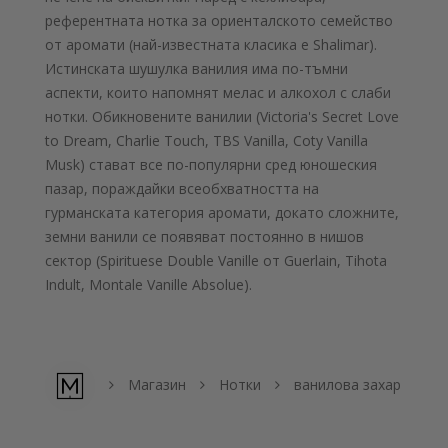
референтната нотка за ориенталското семейство
от аромати (най-известната класика е Shalimar).
Истинската шушулка ванилия има по-тъмни
аспекти, които напомнят мелас и алкохол с слаби
нотки. Обикновените ванилии (Victoria's Secret Love
to Dream, Charlie Touch, TBS Vanilla, Coty Vanilla
Musk) стават все по-популярни сред юношеския
пазар, пораждайки всеобхватността на
гурманската категория аромати, докато сложните,
земни ванили се появяват постоянно в нишов
сектор (Spirituese Double Vanille от Guerlain, Tihota
Indult, Montale Vanille Absolue).
Магазин
Нотки
ванилова захар