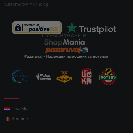
customers@monna.bg
Hrvatska
România