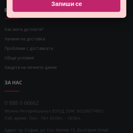
Запиши се
ВАЖНИ ЛИНКОВЕ
Как мога да платя?
Начини на доставка
Проблеми с доставката
Общи условия
Защита на личните данни
ЗА НАС
0 888 0 66662
Монна Интернешънъл ЕООД, ЕИК: BG206774951
Раб. време: Пoн - Пет 09:00ч. - 18:00ч.
Адрес: гр. София, ул. Гео Милев 15, България
Email: