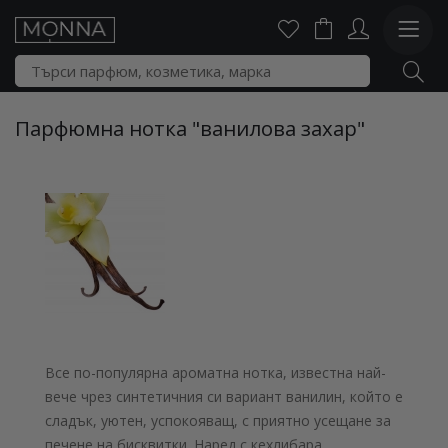
Парфюмна нотка "ванилова захар"
Все по-популярна ароматна нотка, известна най-
вече чрез синтетичния си вариант ванилин, който е
сладък, уютен, успокояващ, с приятно усещане за
печене на бисквитки. Наред с кехлибара,