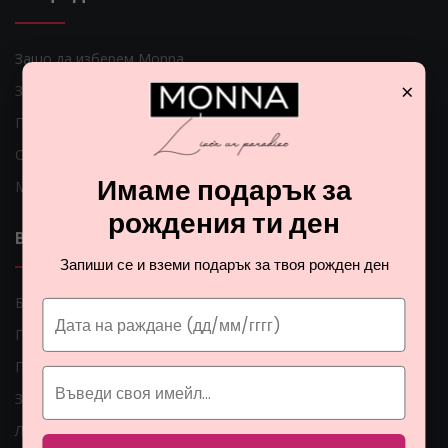
Защо да изберем Monna
×
За нас
Поръчки по телефона
Само оригинални продукти
Имаме подарък за
Мнения на клиентите
рождения ти ден
ВАЖНИ ЛИНКОВЕ
Запиши се и вземи подарък за твоя рожден ден
Блог
Гаранция за Вашите пари
Парфюмите
Защо да се регистрирам?
Лесна рекламация