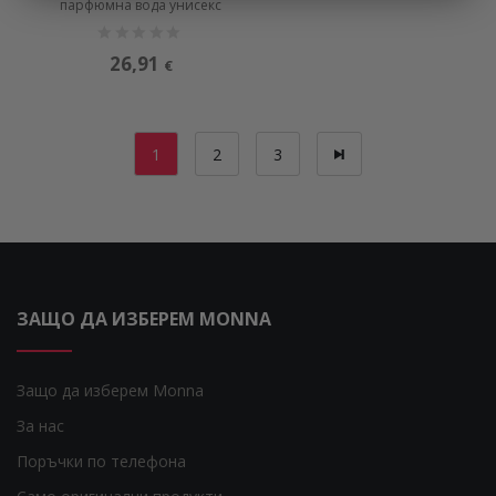
парфюмна вода унисекс
26,91
€
1
2
3
ЗАЩО ДА ИЗБЕРЕМ MONNA
Защо да изберем Monna
За нас
Поръчки по телефона