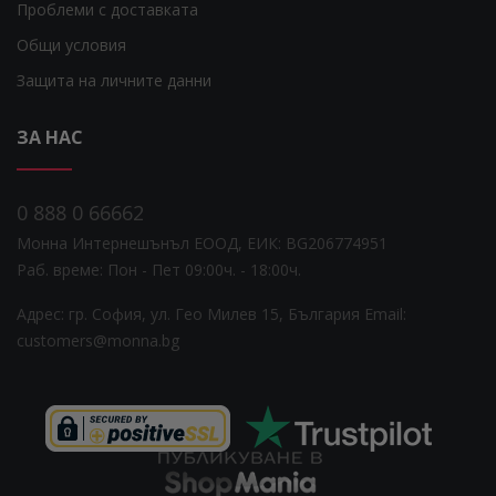
Проблеми с доставката
Общи условия
Защита на личните данни
ЗА НАС
0 888 0 66662
Монна Интернешънъл ЕООД, ЕИК: BG206774951
Раб. време: Пoн - Пет 09:00ч. - 18:00ч.
Адрес: гр. София, ул. Гео Милев 15, България
Email:
customers@monna.bg