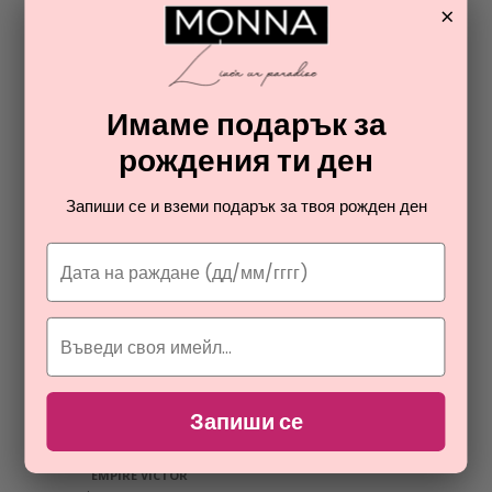
×
ПРОМОЦИЯ
ПРОМОЦИЯ
KHADLAJ
KHADLAJ
Имаме подарък за
NUHA CHERRY BLUSH
NUHA
парфюмна вода за жени
парфюмна вода унисекс
рождения ти ден
15,39
16,44
Запиши се и вземи подарък за твоя рожден ден
€
€
Запиши се
ПРОМОЦИЯ
KHADLAJ
EMPIRE VICTOR