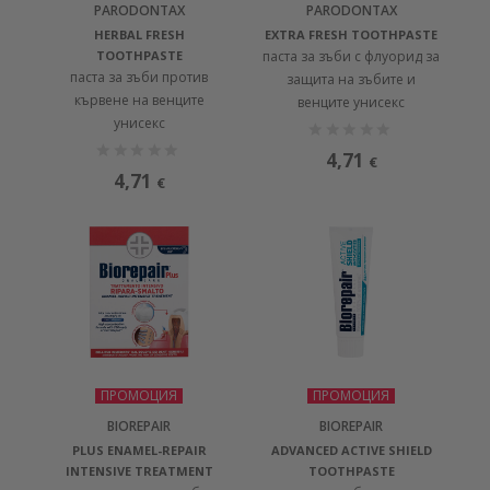
PARODONTAX
PARODONTAX
HERBAL FRESH
EXTRA FRESH TOOTHPASTE
TOOTHPASTE
паста за зъби с флуорид за
паста за зъби против
защита на зъбите и
кървене на венците
венците унисекс
унисекс
4,71
€
4,71
€
ПРОМОЦИЯ
ПРОМОЦИЯ
BIOREPAIR
BIOREPAIR
PLUS ENAMEL-REPAIR
ADVANCED ACTIVE SHIELD
INTENSIVE TREATMENT
TOOTHPASTE