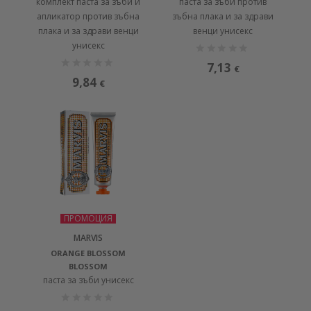
комплект паста за зъби и
паста за зъби против
апликатор против зъбна
зъбна плака и за здрави
плака и за здрави венци
венци унисекс
унисекс
7,13
€
9,84
€
ПРОМОЦИЯ
MARVIS
ORANGE BLOSSOM
BLOSSOM
паста за зъби унисекс