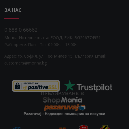
ЗА НАС
0 888 0 66662
Монна Интернешънъл ЕООД, ЕИК: BG206774951
Раб. време: Пoн - Пет 09:00ч. - 18:00ч.
Адрес: гр. София, ул. Гео Милев 15, България
Email:
customers@monna.bg