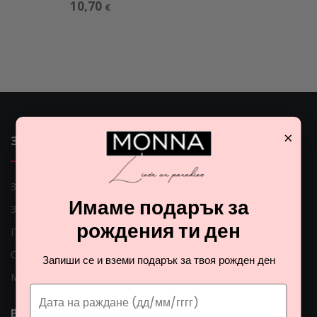
10,70
€
×
ЗАЩО ДА ИЗБЕРЕМ MONNA
Защо да изберем Monna
Имаме подарък за
За нас
рождения ти ден
Поръчки по телефона
Само оригинални продукти
Запиши се и вземи подарък за твоя рожден ден
Мнения на клиентите
ВАЖНИ ЛИНКОВЕ