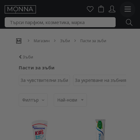
Магазин
Зъби
Пасти за зъби
Зъби
Пасти за зъби
За чувствителни зъби
За укрепване на зъбния емай
Филтър
Най-нови