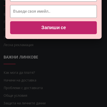
Блог
Гаранция за Вашите пари
Запиши се
Парфюмите
Защо да се регистрирам?
Лесна рекламация
ВАЖНИ ЛИНКОВЕ
Как мога да платя?
Начини на доставка
Проблеми с доставката
Общи условия
Защита на личните данни