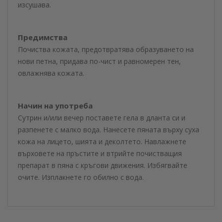
изсушава.
Предимства
Почиства кожата, предотвратява образуването на
нови петна, придава по-чист и равномерен тен,
овлажнява кожата.
Начин на употреба
Сутрин и/или вечер поставете гела в дланта си и
разпенете с малко вода. Нанесете пяната върху суха
кожа на лицето, шията и деколтето. Навлажнете
върховете на пръстите и втрийте почистващия
препарат в пяна с кръгови движения. Избягвайте
очите. Изплакнете го обилно с вода.