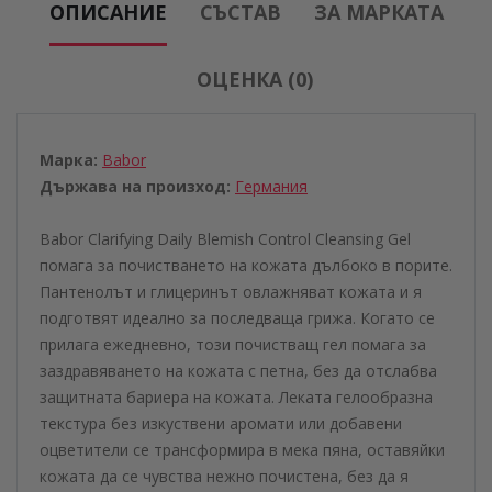
ОПИСАНИЕ
СЪСТАВ
ЗА МАРКАТА
ОЦЕНКА (0)
Марка:
Babor
Държава на произход:
Германия
Babor Clarifying Daily Blemish Control Cleansing Gel
помага за почистването на кожата дълбоко в порите.
Пантенолът и глицеринът овлажняват кожата и я
подготвят идеално за последваща грижа. Когато се
прилага ежедневно, този почистващ гел помага за
заздравяването на кожата с петна, без да отслабва
защитната бариера на кожата. Леката гелообразна
текстура без изкуствени аромати или добавени
оцветители се трансформира в мека пяна, оставяйки
кожата да се чувства нежно почистена, без да я