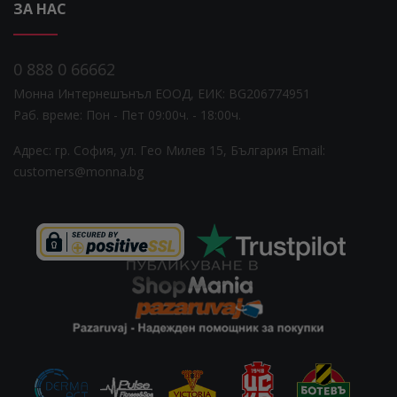
ЗА НАС
0 888 0 66662
Монна Интернешънъл ЕООД, ЕИК: BG206774951
Раб. време: Пoн - Пет 09:00ч. - 18:00ч.
Адрес: гр. София, ул. Гео Милев 15, България
Email:
customers@monna.bg