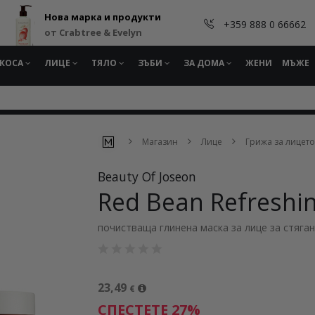
Нова марка и продукти
+359 888 0 66662
от Crabtree & Evelyn
КОСА
ЛИЦЕ
ТЯЛО
ЗЪБИ
ЗА ДОМА
ЖЕНИ
МЪЖЕ
Магазин
Лице
Грижа за лицето
Beauty Of Joseon
Red Bean Refreshi
почистваща глинена маска за лице за стяган
23,49
€
СПЕСТЕТЕ 27%