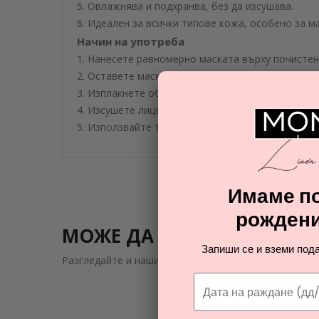
5. Овлажнява и подхранва, без да изсушава.
6. Идеален за всички типове кожа, особено за м
Начин на употреба
1. Нанесете равномерно маската върху почистена
2. Оставете маската да действа за 10-15 минути,
3. Изплакнете обилно с топла вода, като нежно
4. Изсушете лицето с мека кърпа и нанесете хид
5. Използвайте 1-2 пъти седмично за оптимални 
Имаме по
рождени
МОЖЕ ДА ВИ ЗАИНТРИГУВ
Запиши се и вземи пода
Разгледайте и нашите подобни предложения