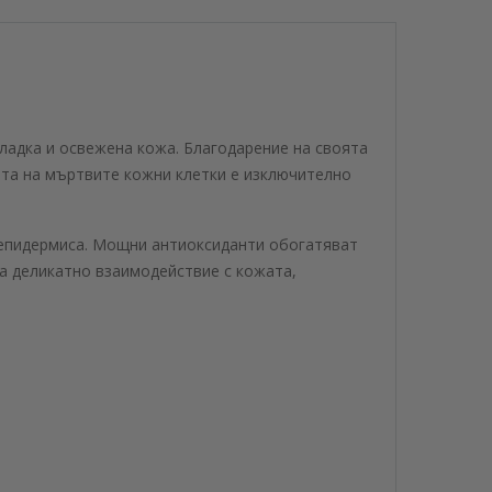
гладка и освежена кожа. Благодарение на своята
ята на мъртвите кожни клетки е изключително
а епидермиса. Мощни антиоксиданти обогатяват
ва деликатно взаимодействие с кожата,