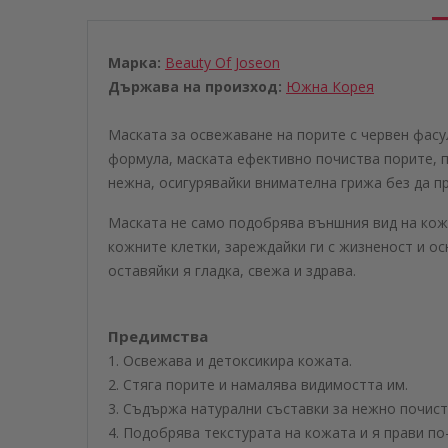
Марка:
Beauty Of Joseon
Държава на произход:
Южна Корея
Маската за освежаване на порите с червен фасул
формула, маската ефективно почиства порите, 
нежна, осигурявайки внимателна грижа без да п
Маската не само подобрява външния вид на кож
кожните клетки, зареждайки ги с жизненост и о
оставяйки я гладка, свежа и здрава.
Предимства
1. Освежава и детоксикира кожата.
2. Стяга порите и намалява видимостта им.
3. Съдържа натурални съставки за нежно почист
4. Подобрява текстурата на кожата и я прави по-