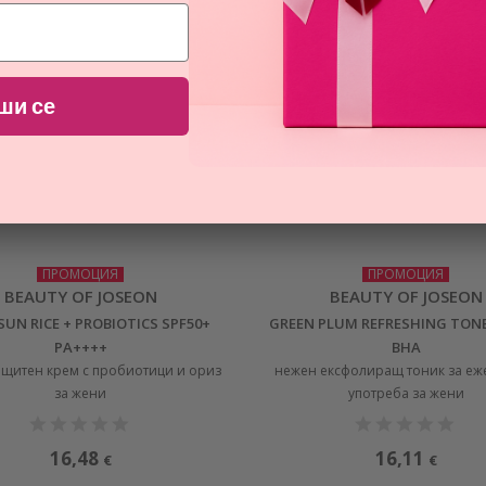
ши се
ПРОМОЦИЯ
ПРОМОЦИЯ
BEAUTY OF JOSEON
BEAUTY OF JOSEON
 SUN RICE + PROBIOTICS SPF50+
GREEN PLUM REFRESHING TONE
PA++++
BHA
щитен крем с пробиотици и ориз
нежен ексфолиращ тоник за еж
за жени
употреба за жени
16,48
16,11
€
€