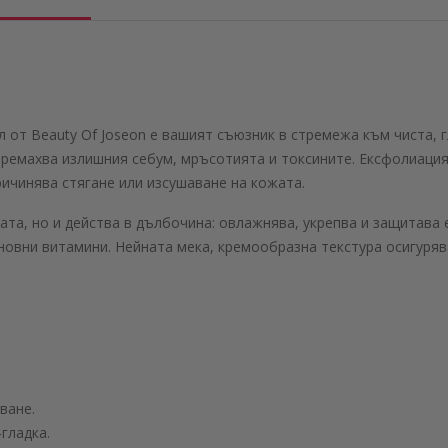
 от Beauty Of Joseon е вашият съюзник в стремежа към чиста, 
премахва излишния себум, мръсотията и токсините. Ексфолиаци
ричинява стягане или изсушаване на кожата.
ата, но и действа в дълбочина: овлажнява, укрепва и защитав
сновни витамини. Нейната мека, кремообразна текстура осигуря
ване.
гладка.