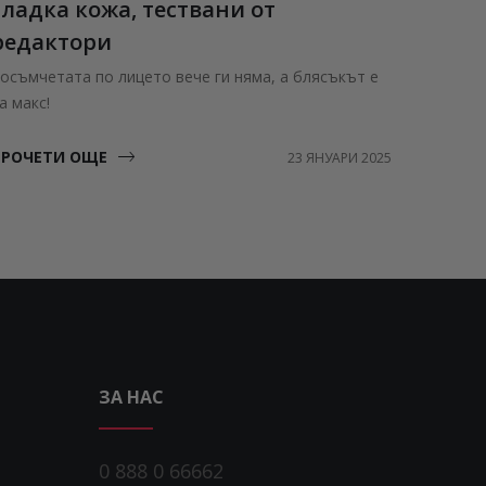
гладка кожа, тествани от
ПРОЧЕ
редактори
осъмчетата по лицето вече ги няма, а блясъкът е
а макс!
ПРОЧЕТИ ОЩЕ
23 ЯНУАРИ 2025
ЗА НАС
0 888 0 66662