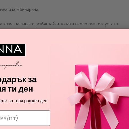
азна и комбинирана.
 кожа на лицето, избягвайки зоната около очите и устата.
 за да се абсорбират активните съставки.
 масажирате кожата, за да премахнете остатъците.
ратиращ крем след процедурата.
резултати.
дарък за
я ти ден
А
рък за твоя рожден ден