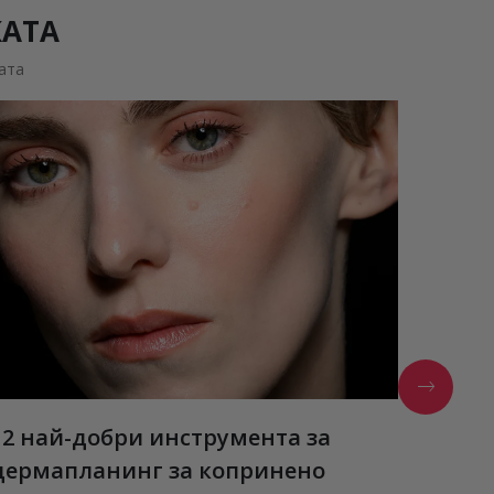
КАТА
ата
12 най-добри инструмента за
Estée
дермапланинг за копринено
Нови а