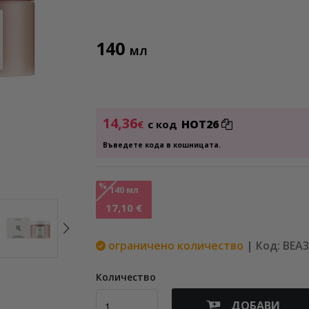
140
МЛ
14,36
HOT26
€
с код
Въведете кода в кошницата.
%
140 мл
17,10 €
ограничено количество
| Код: BEA
Количество
ДОБАВИ