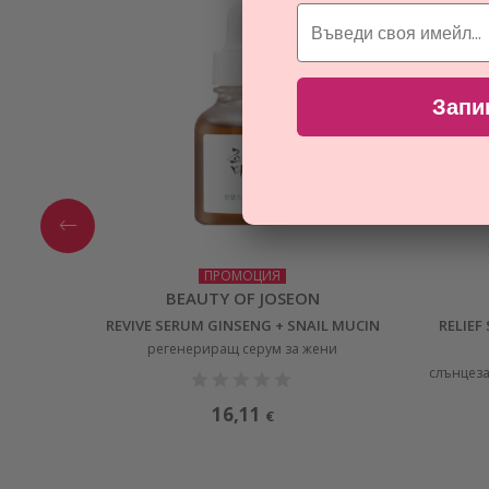
Запи
ПРОМОЦИЯ
BEAUTY OF JOSEON
REVIVE SERUM GINSENG + SNAIL MUCIN
RELIEF
регенериращ серум за жени
слънцеза
16,11
€