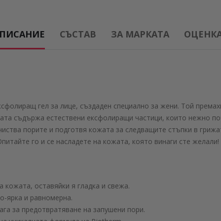
ПИСАНИЕ
СЪСТАВ
ЗА МАРКАТА
ОЦЕНКА 
о ексфолиращ гел за лице, създаден специално за жени. Той прем
лата съдържа естествени ексфолиращи частици, които нежно по
иства порите и подготвя кожата за следващите стъпки в грижат
Опитайте го и се насладете на кожата, която винаги сте желали!
 кожата, оставяйки я гладка и свежа.
о-ярка и равномерна.
ага за предотвратяване на запушени пори.