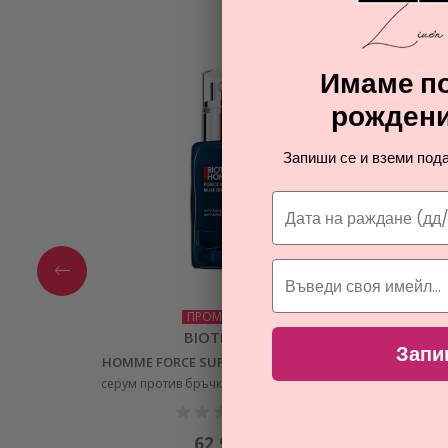
Имаме по
рождени
Запиши се и вземи пода
ПРОМОЦИЯ
BIOTHERM
Запи
HOMME FORCE SUPREME BLUE SERUM
BI
серум против бръчки с ретинол за жени
поч
62,91
€