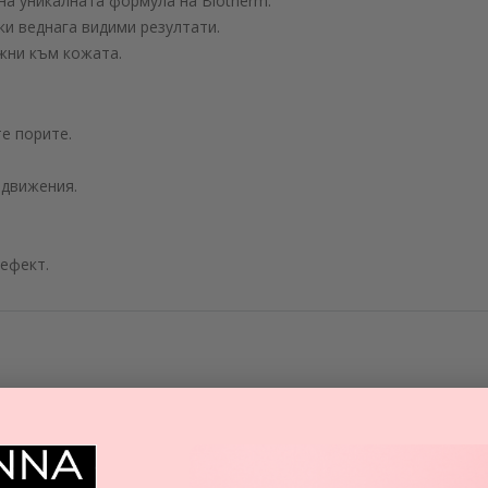
на уникалната формула на Biotherm.
ки веднага видими резултати.
жни към кожата.
те порите.
 движения.
 ефект.
А