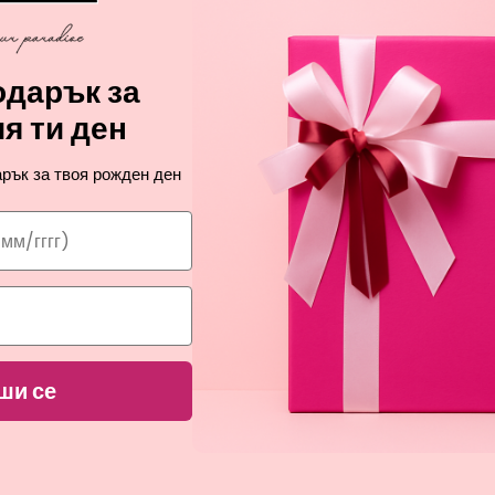
дарък за
я ти ден
рък за твоя рожден ден
ПРОМОЦИЯ
ПРОМОЦИЯ
BIOTHERM
BIOTHERM
ши се
OSOURCE TOTAL RENEW OIL
AQUASOURCE HYALU PLUMP
истващо масло-пяна за жени
хидратиращ гел-крем за ж
27,82
31,31
€
€