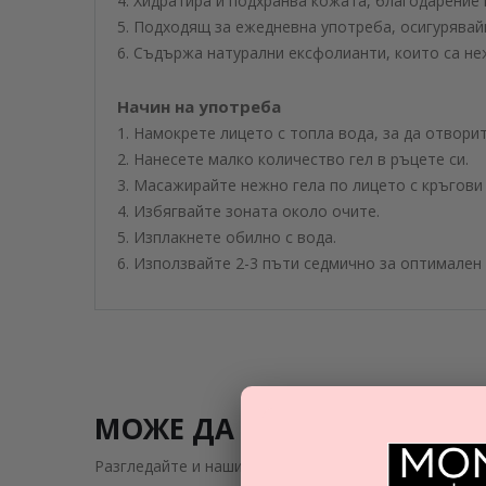
4. Хидратира и подхранва кожата, благодарение 
5. Подходящ за ежедневна употреба, осигурявай
6. Съдържа натурални ексфолианти, които са не
Начин на употреба
1. Намокрете лицето с топла вода, за да отвори
2. Нанесете малко количество гел в ръцете си.
3. Масажирайте нежно гела по лицето с кръгови
4. Избягвайте зоната около очите.
5. Изплакнете обилно с вода.
6. Използвайте 2-3 пъти седмично за оптимален
МОЖЕ ДА ВИ ЗАИНТРИГУВ
Разгледайте и нашите подобни предложения