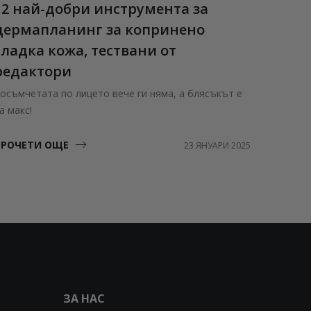
12 най-добри инструмента за
Estée
дермапланинг за копринено
Нови а
гладка кожа, тествани от
ПРОЧЕ
редактори
осъмчетата по лицето вече ги няма, а блясъкът е
а макс!
ПРОЧЕТИ ОЩЕ
23 ЯНУАРИ 2025
ЗА НАС