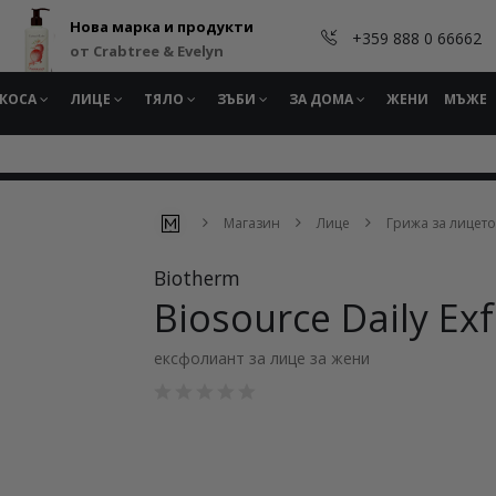
Нова марка и продукти
+359 888 0 66662
от Crabtree & Evelyn
КОСА
ЛИЦЕ
ТЯЛО
ЗЪБИ
ЗА ДОМА
ЖЕНИ
МЪЖЕ
Магазин
Лице
Грижа за лицето
Biotherm
Biosource Daily Exf
ексфолиант за лице за жени