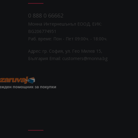
0 888 0 66662
Монна Интернешънъл ЕООД, ЕИК:
BG206774951
Раб. време: Пoн - Пет 09:00ч. - 18:00ч.
Адрес: гр. София, ул. Гео Милев 15,
България
Email: customers@monna.bg