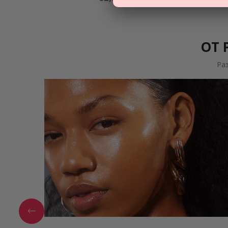
ОТ 
Ра