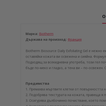
О
Марка:
Biotherm
Държава на произход:
Франция
Biotherm Biosource Daily Exfoliating Gel е нежн
оставяйки кожата ви освежена и сияйна. Форму
Подходящ за всекидневна употреба, този гел поч
бъде по-меко и гладко, а тена ви – по-освежен. 
Предимства
1. Премахва мъртвите клетки от повърхността на
2. Подобрява текстурата на кожата, правеща я п
3. Осигурява дълбочинно почистване, което пом