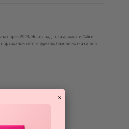
уснат през 2024. Носът зад този аромат е Calice
, портокалов цвят и фрезия; базови нотки са бял
×