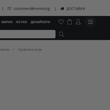
customers@monna.bg
ДОСТАВКА
МАРКИ
НОТКИ
ДИЗАЙНЕРИ
арфюми
Парфюмни води