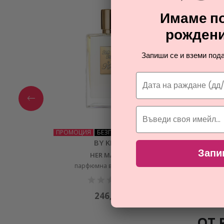
Имаме по
рождени
Запиши се и вземи пода
ПРОМОЦИЯ
БЕЗПЛАТНА ДОСТАВКА
BY KILIAN
Запи
HER MAJESTY
парфюмна вода унисекс
246,00
€
ОТ 