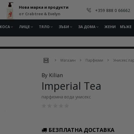
Нова марка и продукти
+359 888 0 66662
от Crabtree & Evelyn
КОСА
ЛИЦЕ
ТЯЛО
ЗЪБИ
ЗА ДОМА
ЖЕНИ
МЪЖЕ
Магазин
Парфюми
Унисекс п
By Kilian
Imperial Tea
парфюмна вода унисекс
БЕЗПЛАТНА ДОСТАВКА