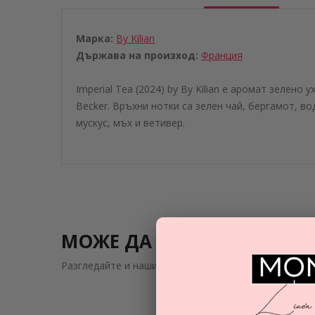
Марка:
By Kilian
Държава на произход:
Франция
Imperial Tea (2024) by By Kilian е аромат зелено 
Becker. Връхни нотки са зелен чай, бергамот, в
мускус, мъх и ветивер.
МОЖЕ ДА ВИ ЗАИНТРИГУВ
Разгледайте и нашите подобни предложения