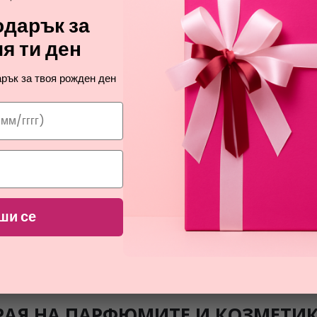
дарък за
я ти ден
рък за твоя рожден ден
БЕЗПЛАТНА ДОСТАВКА
БЕЗПЛАТНА ДОСТАВКА
BY KILIAN
BY KILIAN
ши се
ANGELS' SHARE PARADIS
ANGEL'S SHARE ON THE R
парфюмна вода унисекс
парфюмна вода унисекс
356,63
252,00
€
€
РАЯ НА ПАРФЮМИТЕ И КОЗМЕТИ