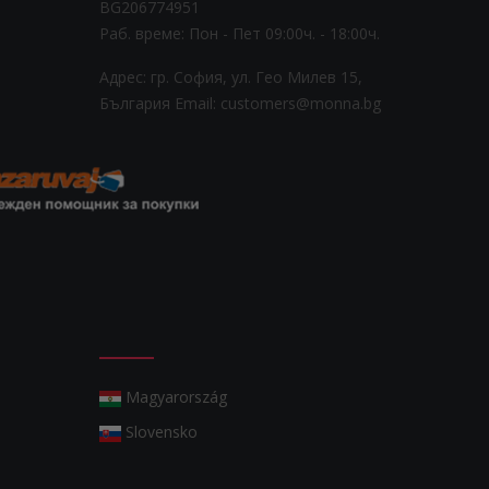
BG206774951
Раб. време: Пoн - Пет 09:00ч. - 18:00ч.
Адрес: гр. София, ул. Гео Милев 15,
България
Email: customers@monna.bg
Magyarország
Slovensko