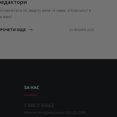
редактори
осъмчетата по лицето вече ги няма, а блясъкът е
а макс!
ПРОЧЕТИ ОЩЕ
23 ЯНУАРИ 2025
ЗА НАС
0 888 0 66662
Монна Интернешънъл ЕООД, ЕИК: