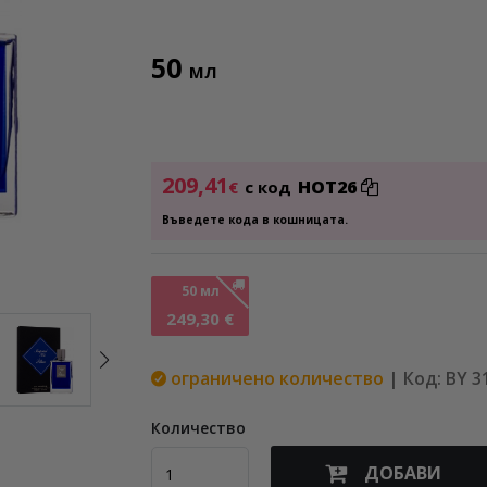
50
МЛ
209,41
HOT26
€
с код
Въведете кода в кошницата.
50 мл
249,30 €
ограничено количество
| Код: BY 3
Количество
ДОБАВИ