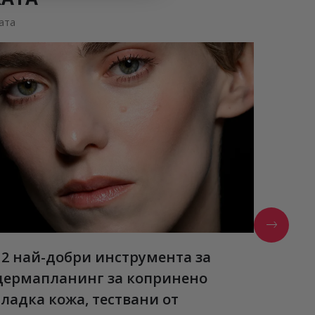
ата
12 най-добри инструмента за
Estée
дермапланинг за копринено
Нови а
гладка кожа, тествани от
ПРОЧЕ