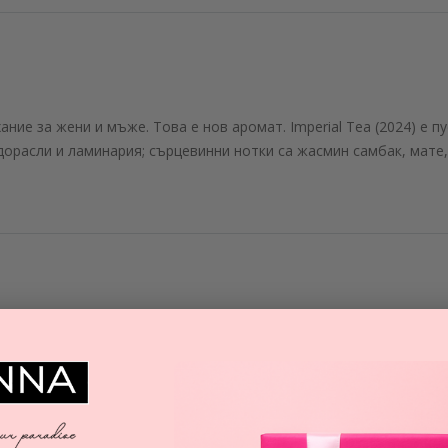
ухание за жени и мъже. Това е нов аромат. Imperial Tea (2024) е п
одорасли и ламинария; сърцевинни нотки са жасмин самбак, мате
А