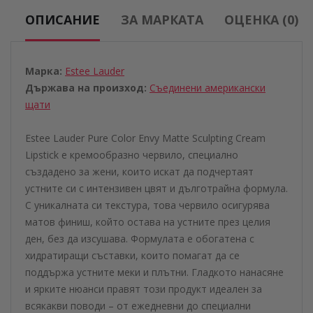
ОПИСАНИЕ
ЗА МАРКАТА
ОЦЕНКА (0)
Марка:
Estee Lauder
Държава на произход:
Съединени американски
щати
Estee Lauder Pure Color Envy Matte Sculpting Cream
Lipstick е кремообразно червило, специално
създадено за жени, които искат да подчертаят
устните си с интензивен цвят и дълготрайна формула.
С уникалната си текстура, това червило осигурява
матов финиш, който остава на устните през целия
ден, без да изсушава. Формулата е обогатена с
хидратиращи съставки, които помагат да се
поддържа устните меки и плътни. Гладкото нанасяне
и ярките нюанси правят този продукт идеален за
всякакви поводи – от ежедневни до специални