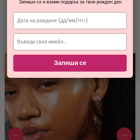
Запиши се и вземи подарък за твоя рожден ден
ОТ РАЯ НА ПАРФЮМИТЕ И
КОЗМЕТИКАТА
Разгледайте най-новите ни тайни съвети за парфюмите и
козметиката
Запиши се