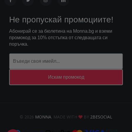
Не пропускай промоциите!
Абонирай се за бюлетина на Monna.bg и вземи
промокод за 10% отстъпка от следващата си
поръчка.
Искам промокод
© 2026
MONNA
. MADE WITH
BY
2BESOCIAL