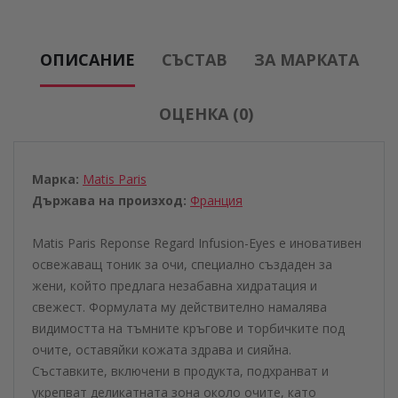
ОПИСАНИЕ
СЪСТАВ
ЗА МАРКАТА
ОЦЕНКА (0)
Марка:
Matis Paris
Държава на произход:
Франция
Matis Paris Reponse Regard Infusion-Eyes е иновативен
освежаващ тоник за очи, специално създаден за
жени, който предлага незабавна хидратация и
свежест. Формулата му действително намалява
видимостта на тъмните кръгове и торбичките под
очите, оставяйки кожата здрава и сияйна.
Съставките, включени в продукта, подхранват и
укрепват деликатната зона около очите, като