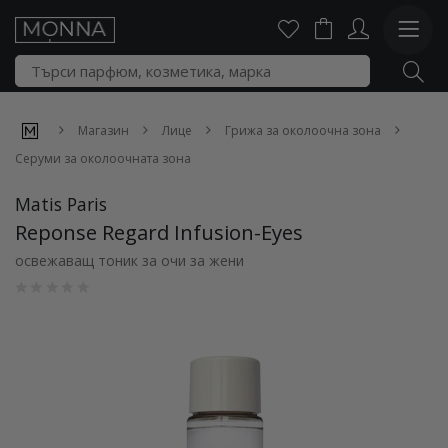
Магазин
Лице
Грижа за околоочна зона
Серуми за околоочната зона
Matis Paris
Reponse Regard Infusion-Eyes
освежаващ тоник за очи за жени