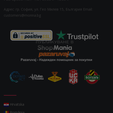
Адрес: гр. София, ул. Гео Милев 15, България
Email:
customers@monna.bg
Hrvatska
România