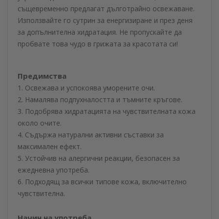
същевременно предлагат дълготрайно освежаване.
Използвайте го сутрин за енергизиране и през деня
за допълнителна хидратация. Не пропускайте да
пробвате това чудо в грижата за красотата си!
Предимства
1. Освежава и успокоява уморените очи.
2. Намалява подпухналостта и тъмните кръгове.
3. Подобрява хидратацията на чувствителната кожа
около очите.
4. Съдържа натурални активни съставки за
максимален ефект.
5. Устойчив на алергични реакции, безопасен за
ежедневна употреба.
6. Подходящ за всички типове кожа, включително
чувствителна.
Начин на употреба