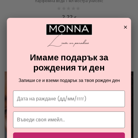
парфюмна вода 1 мл мостра унисекс
2,22
€
×
ОТ РАЯ НА ПАРФЮМИТЕ И
КОЗМЕТИКАТА
Имаме подарък за
Разгледайте най-новите ни тайни съвети за парфюмите и
козметиката
рождения ти ден
Запиши се и вземи подарък за твоя рожден ден