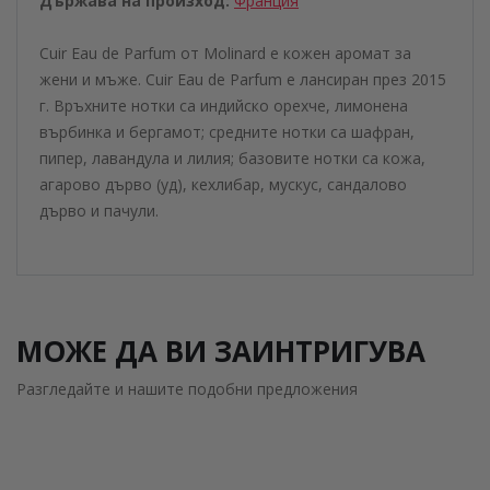
Държава на произход:
Франция
Cuir Eau de Parfum от Molinard е кожен аромат за
жени и мъже. Cuir Eau de Parfum е лансиран през 2015
г. Връхните нотки са индийско орехче, лимонена
върбинка и бергамот; средните нотки са шафран,
пипер, лавандула и лилия; базовите нотки са кожа,
агарово дърво (уд), кехлибар, мускус, сандалово
дърво и пачули.
МОЖЕ ДА ВИ ЗАИНТРИГУВА
Разгледайте и нашите подобни предложения