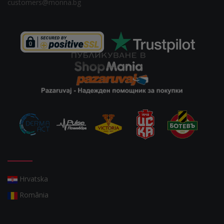
customers@monna.bg
Hrvatska
România