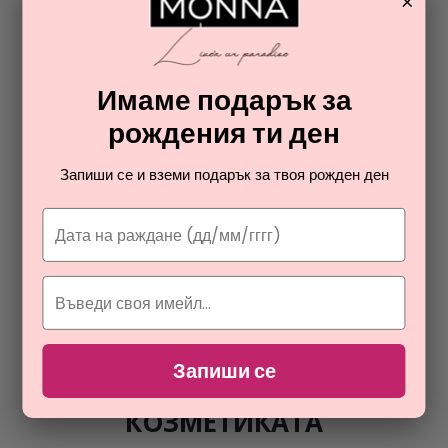
×
Имаме подарък за
рождения ти ден
Запиши се и вземи подарък за твоя рожден ден
ПРОМОЦИЯ
NUXE
PRODIGIEUX HUILE DE DOUCHE
душ олио за жени
8,49
€
Запиши се
ОТ РАЯ НА ПАРФЮМИТЕ И
КОЗМЕТИКАТА