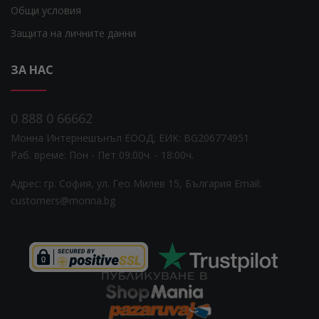
Общи условия
Защита на личните данни
ЗА НАС
0 888 0 66662
Монна Интернешънъл ЕООД, ЕИК: BG206774951
Раб. време: Пoн - Пет 09:00ч. - 18:00ч.
Адрес: гр. София, ул. Гео Милев 15, България
Email:
customers@monna.bg