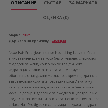
ОПИСАНИЕ
СЪСТАВ
ЗА МАРКАТА
ОЦЕНКА (0)
Марка:
Nuxe
Държава на произход:
Франция
Nuxe Hair Prodigieux Intense Nourishing Leave-In Cream
е иновативен крем за коса без отмиване, специално
създаден за жени, който осигурява дълбока
хидратация и защита на косата. С формула,
обогатена с натурални масла, този крем подхранва и
възстановява сухата и повредена коса. Леката му
текстура не утежнява, а оставя косата блестяща и
мека на допир. Идеален е за ежедневна употреба и е
подходящ за всички типове коса. Поглези своята коса
с Nuxe Hair Prodigieux и се наслади на красив и здрав