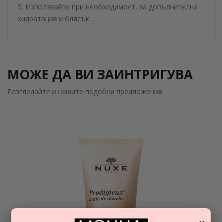
5. Използвайте при необходимост, за допълнителна
хидратация и блясък.
МОЖЕ ДА ВИ ЗАИНТРИГУВА
Разгледайте и нашите подобни предложения