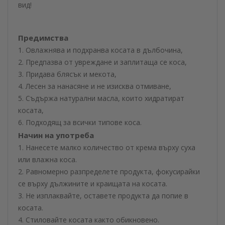
вид!
Предимства
1. Овлажнява и подхранва косата в дълбочина,
2. Предпазва от увреждане и заплитаща се коса,
3. Придава блясък и мекота,
4. Лесен за нанасяне и не изисква отмиване,
5. Съдържа натурални масла, които хидратират
косата,
6. Подходящ за всички типове коса.
Начин на употреба
1. Нанесете малко количество от крема върху суха
или влажна коса.
2. Равномерно разпределете продукта, фокусирайки
се върху дължините и краищата на косата.
3. Не изплаквайте, оставете продукта да попие в
косата.
4. Стиловайте косата както обикновено.